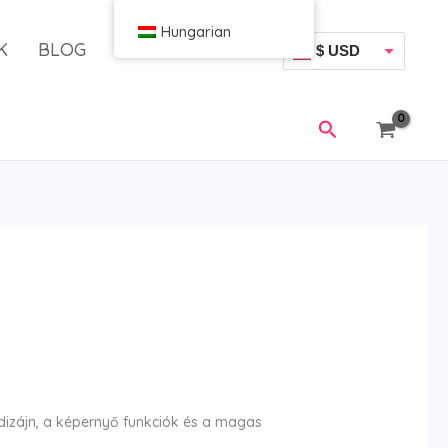
Hungarian
K
BLOG
$ USD
€ EUR
Keresés
izájn, a képernyő funkciók és a magas