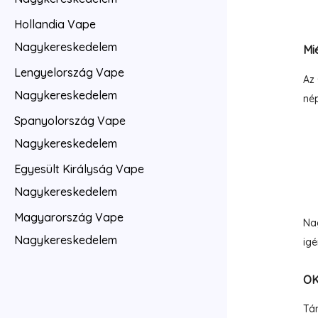
Hollandia Vape
Nagykereskedelem
Mi
Lengyelország Vape
Az 
Nagykereskedelem
nép
Spanyolország Vape
Nagykereskedelem
Egyesült Királyság Vape
Nagykereskedelem
Magyarország Vape
Nag
Nagykereskedelem
igé
OK
Tám