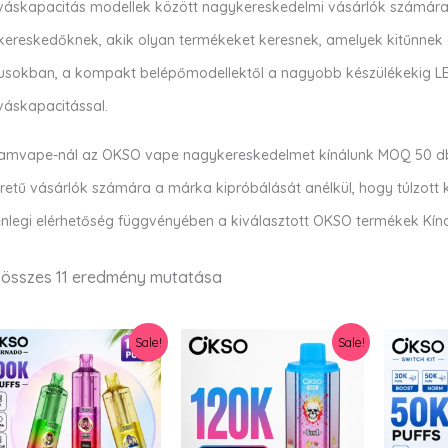
íváskapacitás modellek között nagykereskedelmi vásárlók számár
kereskedőknek, akik olyan termékeket keresnek, amelyek kitűnnek a
lusokban, a kompakt belépőmodellektől a nagyobb készülékekig LED
váskapacitással.
ramvape-nál az OKSO vape nagykereskedelmet kínálunk MOQ 50 db-t
etű vásárlók számára a márka kipróbálását anélkül, hogy túlzott k
enlegi elérhetőség függvényében a kiválasztott OKSO termékek Kínai
Rendezés
 összes 11 eredmény mutatása
legújabb
szerint
Sale!
Sale!