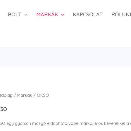
BOLT
MÁRKÁK
KAPCSOLAT
RÓLUN
zdőlap
/
Márkák
/ OKSO
KSO
SO egy gyorsan mozgó eldobható vape márka, erős keverékkel a d