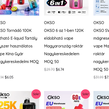
KSO
OKSO
OKSO
SO Tornádó 100K
OKSO 6 az 1-ben 120K
OKSO SW
tható E-liquid Tartály
eldobható vape
mágnese
yszer használatos
Magyarország raktár
vape Ma
pe Kína Gyár
Nagykereskedelem
raktár
gykereskedelmi MOQ
MOQ 50
nagyker
MOQ 50
Original
Current
$
29.70
$
6.74
price
price
Original
Current
Ori
.14
$
6.05
$
31.99
$
7
was:
is:
price
price
pr
$29.70.
$6.74.
was:
is:
wa
$17.14.
$6.05.
$31
Sale!
Sale!