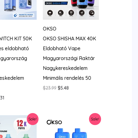
OKSO
ITCH KIT 50K
OKSO SHISHA MAX 40K
s eldobható
Eldobható Vape
gyarország
Magyarországi Raktár
Nagykereskedelem
eskedelem
Minimális rendelés 50
Original
Current
$
23.99
$
5.48
price
price
ginal
Current
.31
was:
is:
ice
price
$23.99.
$5.48.
s:
is:
.99.
$7.31.
Sale!
Sale!