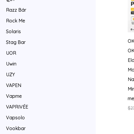
Razz Bár
Rock Me
Solaris
O
Stag Bar
OK
UOR
El
Uwin
Ma
UZY
Na
VAPEN
Mi
Vapme
me
VAPRIVÉE
$
2
Vapsolo
Vookbar