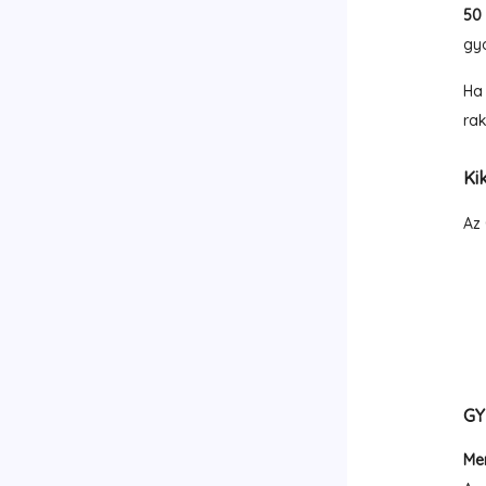
50
gyo
Ha 
rak
Ki
Az 
GY
Me