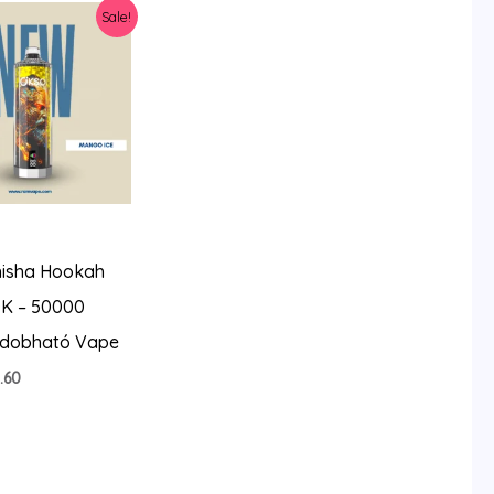
Sale!
isha Hookah
K – 50000
eldobható Vape
iginal
Current
.60
ice
price
s:
is:
4.26.
$5.60.