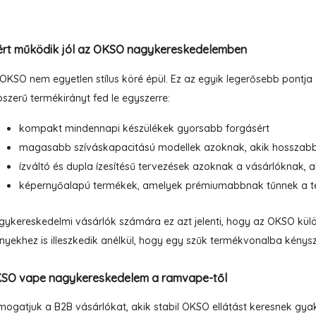
$17.14.
$4.34.
ért működik jól az OKSO nagykereskedelemben
OKSO nem egyetlen stílus köré épül. Ez az egyik legerősebb pontja
szerű termékirányt fed le egyszerre:
kompakt mindennapi készülékek gyorsabb forgásért
magasabb szíváskapacitású modellek azoknak, akik hosszabb 
ízváltó és dupla ízesítésű tervezések azoknak a vásárlóknak,
képernyőalapú termékek, amelyek prémiumabbnak tűnnek a ter
ykereskedelmi vásárlók számára ez azt jelenti, hogy az OKSO külö
nyekhez is illeszkedik anélkül, hogy egy szűk termékvonalba kénysz
SO vape nagykereskedelem a ramvape-től
ogatjuk a B2B vásárlókat, akik stabil OKSO ellátást keresnek gyako