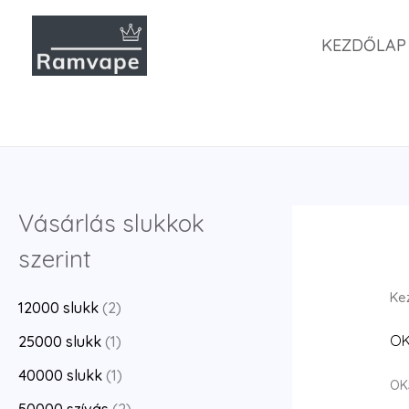
Ugrás
a
KEZDŐLAP
tartalomra
Vásárlás slukkok
szerint
Ke
12000 slukk
(2)
O
25000 slukk
(1)
40000 slukk
(1)
OK