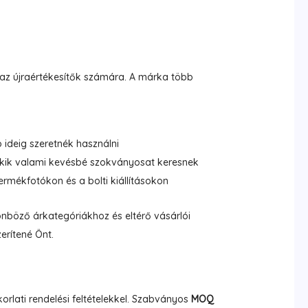
 az újraértékesítők számára. A márka több
ideig szeretnék használni
 akik valami kevésbé szokványosat keresnek
mékfotókon és a bolti kiállításokon
nböző árkategóriákhoz és eltérő vásárlói
erítené Önt.
rlati rendelési feltételekkel. Szabványos
MOQ