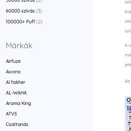
50000 szívás
(2)
sz
60000 szívás
(3)
kis
stí
100000+ Puff
(2)
szí
Márkák
A 
mér
Airfuze
jel
Aivono
Az
Al fakher
AL-WAHA
Aroma King
ATVS
Csattanás