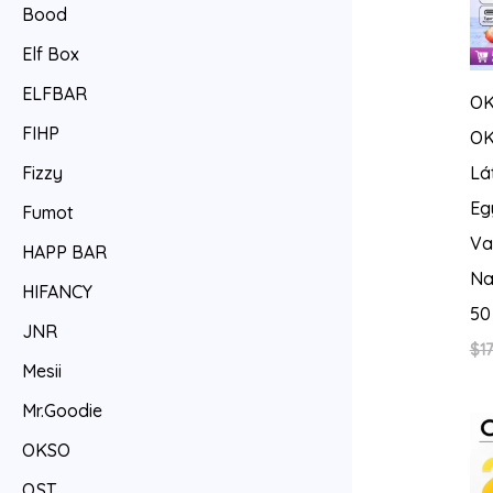
Bood
Elf Box
ELFBAR
O
FIHP
OK
Lá
Fizzy
Eg
Fumot
Va
HAPP BAR
Na
HIFANCY
50
JNR
$
17
Mesii
Mr.Goodie
OKSO
QST