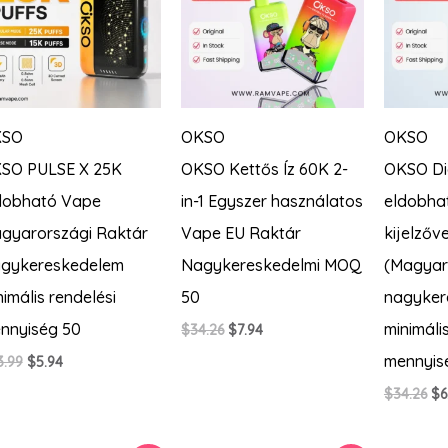
KSO
OKSO
OKSO
SO PULSE X 25K
OKSO Kettős Íz 60K 2-
OKSO Dig
dobható Vape
in-1 Egyszer használatos
eldobhat
gyarországi Raktár
Vape EU Raktár
kijelzőve
gykereskedelem
Nagykereskedelmi MOQ
(Magyaro
nimális rendelési
50
nagyker
nnyiség 50
minimáli
Original
Current
$
34.26
$
7.94
price
price
mennyis
Original
Current
3.99
$
5.94
was:
is:
price
price
$34.26.
$7.94.
Or
$
34.26
$
6
was:
is:
pr
$23.99.
$5.94.
wa
$3