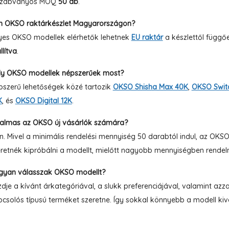
szabványos MOQ
50 db
.
n OKSO raktárkészlet Magyarországon?
yes OKSO modellek elérhetők lehetnek
EU raktár
a készlettől függő
llítva
.
ly OKSO modellek népszerűek most?
szerű lehetőségek közé tartozik
OKSO Shisha Max 40K
,
OKSO Switc
K
, és
OKSO Digital 12K
.
kalmas az OKSO új vásárlók számára?
n. Mivel a minimális rendelési mennyiség 50 darabtól indul, az OK
retnék kipróbálni a modellt, mielőtt nagyobb mennyiségben rendel
gyan válasszak OKSO modellt?
dje a kívánt árkategóriával, a slukk preferenciájával, valamint azz
csolós típusú terméket szeretne. Így sokkal könnyebb a modell kiv