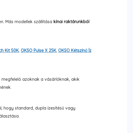
en. Más modellek szállítása
kínai raktárunkból
h Kit 50K
,
OKSO Pulse X 25K
,
OKSO Kétszínű Íz
SO megfelelő azoknak a vásárlóknak, akik
nének.
al, hogy standard, dupla ízesítésű vagy
álasztása.