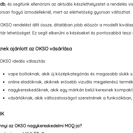
 db
, és segítünk ellenőrizni az aktuális készlethelyzetet a rendelés 
rsan fogyó ízmodelleknél, mert az elérhetőség gyorsan változhat.
OKSO rendelést állít össze, általában jobb először a modellt kiválas
tár lehetőséget. Ez segít elkerülni a késéseket és pontosabbá teszi 
knek ajánlott az OKSO vásárlása
OKSO ideális választás:
vape boltoknak, akik új középkategóriás és magasabb slukk s
online eladóknak, akiknek erősebb vizuális megjelenésű termé
nagykereskedőknek, akik egy márkán belül keresnek kompakt 
vásárlóknak, akik változatosságot szeretnének a funkciókban
IK
nnyi az OKSO nagykereskedelmi MOQ-ja?