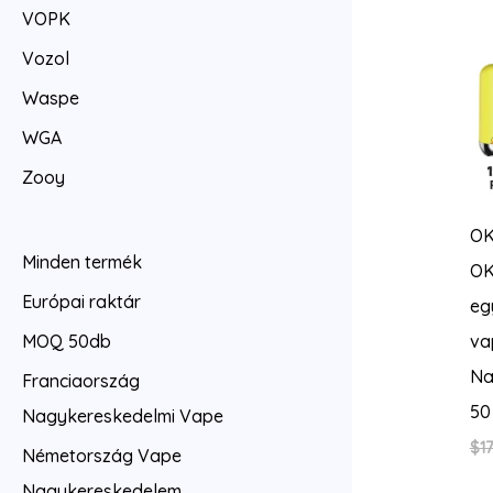
VOPK
Vozol
Waspe
WGA
Zooy
O
Minden termék
OK
Európai raktár
eg
vap
MOQ 50db
Na
Franciaország
50
Nagykereskedelmi Vape
$
17
Németország Vape
Nagykereskedelem