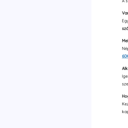
A 
Va
Eg
szá
Me
Nép
60
Al
Ige
sze
Ho
Kez
kap