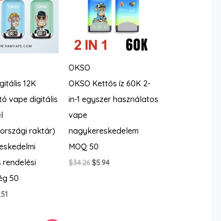
OKSO
itális 12K
OKSO Kettős íz 60K 2-
ó vape digitális
in-1 egyszer használatos
l
vape
rszági raktár)
nagykereskedelem
eskedelmi
MOQ 50
s rendelési
Original
Current
$
34.26
$
5.94
price
price
ég 50
was:
is:
$34.26.
$5.94.
iginal
Current
.51
ice
price
s:
is:
4.26.
$6.51.