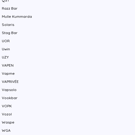
QST
Razz Bar
Mulle Kummarda
Solaris
Stag Bar
UOR
Uwin
UZY
VAPEN
Vapme
VAPRIVÉE
Vapsolo
Vookbar
VOPK
Vozol
Waspe
WGA