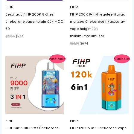
y
FIHP
FIHP
Eesti ladu FIHP 200K 8 ühes
FIHP 200K 8-in-1 reguleeritavad
ühekordne vape hulgimüük MOQ
maitsed ühekordselt kasutatav
50
vape hulgimüük
miinimumtellimus 50
Algne
Current
$
28.56
$
9.37
hind
price
Algne
Current
$
23.99
$
6.74
oli:
is:
hind
price
$28.56.
$9.37.
oli:
is:
$23.99.
$6.74.
Allahindlus!
Allahindlus!
FIHP
FIHP
FIHP 3in1 90K Puffs Ühekordne
FIHP 120K 6-in-1 ühekordne vape