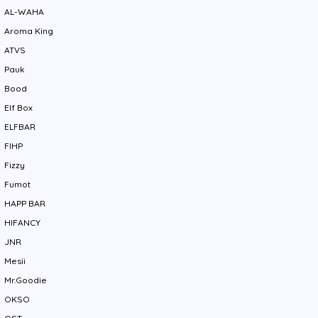
AL-WAHA
Aroma King
ATVS
Pauk
Bood
Elf Box
ELFBAR
FIHP
Fizzy
Fumot
HAPP BAR
HIFANCY
JNR
Mesii
Mr.Goodie
OKSO