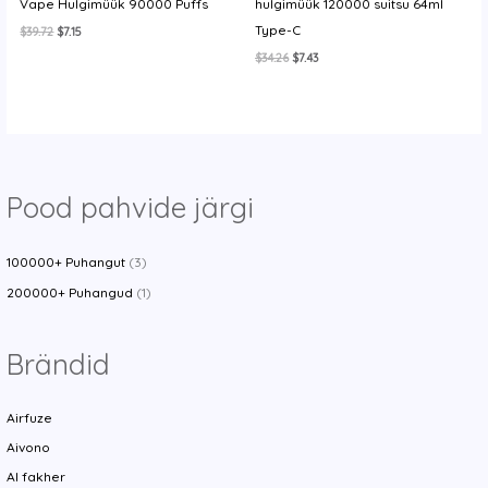
Vape Hulgimüük 90000 Puffs
hulgimüük 120000 suitsu 64ml
Type-C
Algne
Current
$
39.72
$
7.15
hind
price
Algne
Current
$
34.26
$
7.43
oli:
is:
hind
price
$39.72.
$7.15.
oli:
is:
$34.26.
$7.43.
Pood pahvide järgi
100000+ Puhangut
(3)
200000+ Puhangud
(1)
Brändid
Airfuze
Aivono
Al fakher