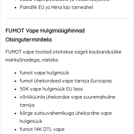
Paindlik EU ja Hiina lao tarneahel
FUMOT Vape Hulgimüügihinnad
Otsinguterminiteks
FUMOT vape tooteid otsitakse sageli kaubanduslike
märksõnadega, näiteks:
fumot vape hulgimüük
fumot ühekordsed vape tarnija Euroopas
50K vape hulgimüük EU laos
võrkküünla ühekordse vape suuremahuline
tarnija
kõrge suitsuvahemikuga ühekordne vape
hulgimüük
fumot 14K DTL vape