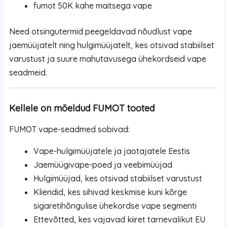
fumot 50K kahe maitsega vape
Need otsingutermid peegeldavad nõudlust vape
jaemüüjatelt ning hulgimüüjatelt, kes otsivad stabiilset
varustust ja suure mahutavusega ühekordseid vape
seadmeid.
Kellele on mõeldud FUMOT tooted
FUMOT vape-seadmed sobivad:
Vape-hulgimüüjatele ja jaotajatele Eestis
Jaemüügivape-poed ja veebimüüjad
Hulgimüüjad, kes otsivad stabiilset varustust
Kliendid, kes sihivad keskmise kuni kõrge
sigaretihõngulise ühekordse vape segmenti
Ettevõtted, kes vajavad kiiret tarnevalikut EU