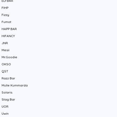
ELFBAR
FIHP
Fizzy
Fumot
HAPP BAR
HIFANCY
JNR
Mesii
Mr.Goodie
OKSO
QST
Razz Bar
Mulle Kummarda
Solaris
Stag Bar
UOR
Uwin