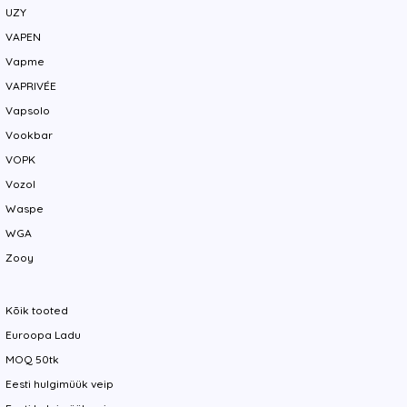
UZY
VAPEN
Vapme
VAPRIVÉE
Vapsolo
Vookbar
VOPK
Vozol
Waspe
WGA
Zooy
Kõik tooted
Euroopa Ladu
MOQ 50tk
Eesti hulgimüük veip