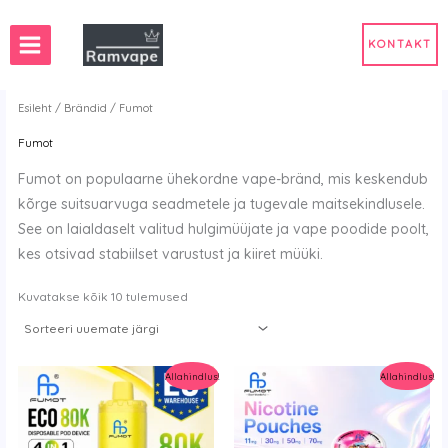
Mine
sisu
KONTAKT
juurde
Esileht
/
Brändid
/ Fumot
Fumot
Fumot on populaarne ühekordne vape-bränd, mis keskendub
kõrge suitsuarvuga seadmetele ja tugevale maitsekindlusele.
See on laialdaselt valitud hulgimüüjate ja vape poodide poolt,
kes otsivad stabiilset varustust ja kiiret müüki.
Sorteeritud
Kuvatakse kõik 10 tulemused
viimaste
järgi
Allahindlus!
Allahindlus!