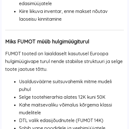
edasimüüjatele
Kiire liikuva inventar, enne makset nõutav
laoseisu kinnitamine
Miks FUMOT müüb hulgimüügiturul
FUMOT tooted on laialdaselt kasutusel Euroopa
hulgimüügivape turul nende stabiilse struktuuri ja selge
toote jaotuse tõttu.
Usaldusväärne suitsuvahemik mitme mudeli
puhul
Selge tootehierarhia alates 12K kuni 50K
Kahe maitsevaliku võimalus kõrgema klassi
mudelitele
DTL valik edasijõudnutele (FUMOT 14K)
Sobib vape poodidele ja veebimüüjatele