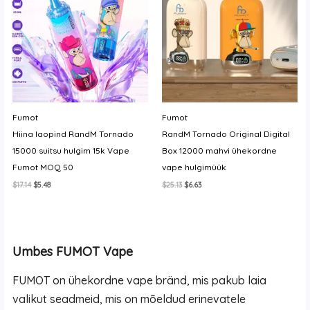
Fumot
Fumot
Hiina laopind RandM Tornado
RandM Tornado Original Digital
15000 suitsu hulgim 15k Vape
Box 12000 mahvi ühekordne
Fumot MOQ 50
vape hulgimüük
Algne
Current
Algne
Current
$
17.14
$
5.48
$
25.13
$
6.63
hind
price
hind
price
oli:
is:
oli:
is:
$17.14.
$5.48.
$25.13.
$6.63.
Umbes FUMOT Vape
FUMOT on ühekordne vape bränd, mis pakub laia
valikut seadmeid, mis on mõeldud erinevatele