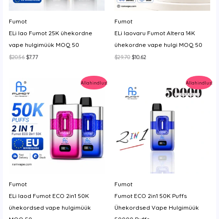
Fumot
Fumot
ELi lao Fumot 25K ühekordne
ELi laovaru Fumot Altera 14K
vape hulgimüük MOQ 50
ühekordne vape hulgi MOQ 50
Algne
Current
Algne
Current
$
20.56
$
7.77
$
29.70
$
10.62
hind
price
hind
price
oli:
is:
oli:
is:
$20.56.
$7.77.
$29.70.
$10.62.
Allahindlus!
Allahindlus!
Fumot
Fumot
ELi laod Fumot ECO 2in1 50K
Fumot ECO 2in1 50K Puffs
ühekordsed vape hulgimüük
Ühekordsed Vape Hulgimüük