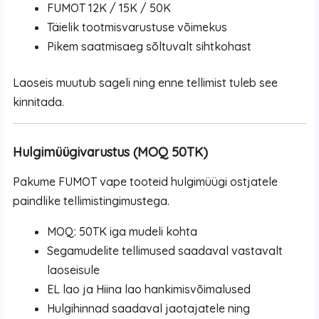
FUMOT 12K / 15K / 50K
Täielik tootmisvarustuse võimekus
Pikem saatmisaeg sõltuvalt sihtkohast
Laoseis muutub sageli ning enne tellimist tuleb see
kinnitada.
Hulgimüügivarustus (MOQ 50TK)
Pakume FUMOT vape tooteid hulgimüügi ostjatele
paindlike tellimistingimustega.
MOQ: 50TK iga mudeli kohta
Segamudelite tellimused saadaval vastavalt
laoseisule
EL lao ja Hiina lao hankimisvõimalused
Hulgihinnad saadaval jaotajatele ning