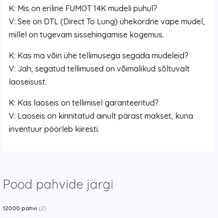
K: Mis on eriline FUMOT 14K mudeli puhul?
V: See on DTL (Direct To Lung) ühekordne vape mudel,
millel on tugevam sissehingamise kogemus.
K: Kas ma võin ühe tellimusega segada mudeleid?
V: Jah, segatud tellimused on võimalikud sõltuvalt
laoseisust.
K: Kas laoseis on tellimisel garanteeritud?
V: Laoseis on kinnitatud ainult pärast makset, kuna
inventuur pöörleb kiiresti.
Pood pahvide järgi
12000 pahvi
(2)