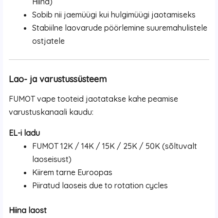
Hiina)
Sobib nii jaemüügi kui hulgimüügi jaotamiseks
Stabiilne laovarude pöörlemine suuremahulistele
ostjatele
Lao- ja varustussüsteem
FUMOT vape tooteid jaotatakse kahe peamise
varustuskanaali kaudu:
EL-i ladu
FUMOT 12K / 14K / 15K / 25K / 50K (sõltuvalt
laoseisust)
Kiirem tarne Euroopas
Piiratud laoseis due to rotation cycles
Hiina laost