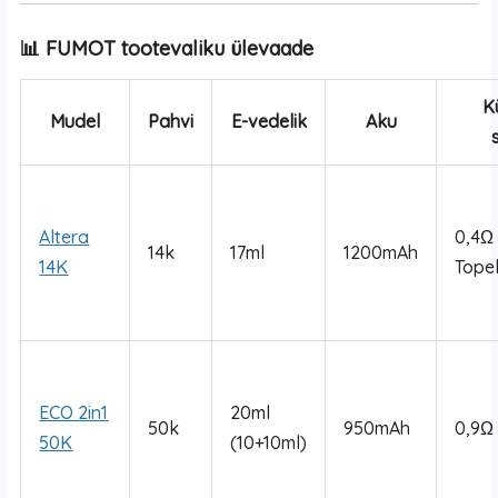
📊 FUMOT tootevaliku ülevaade
K
Mudel
Pahvi
E-vedelik
Aku
Altera
0,4Ω
14k
17ml
1200mAh
14K
Tope
ECO 2in1
20ml
50k
950mAh
0,9Ω
50K
(10+10ml)