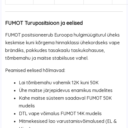
FUMOT Turupositsioon ja eelised
FUMOT positsioneerub Euroopa hulgimüügiturul üheks
keskmise kuni kõrgema hinnaklassi ühekordseks vape
brändiks, pakkudes tasakaalu taskukohasuse,
tõmbemahu ja maitse stabiilsuse vahel.
Peamised eelised hõlmavad:
Lai tõmbemahu vahemik 12K kuni 50K
Ühe maitse järjepidevus enamikus mudelites
Kahe maitse süsteem saadaval FUMOT 50K
mudelis
DTL vape võimalus FUMOT 14K mudelis
Mitmekesised lao varustamisvõimalused (EL &