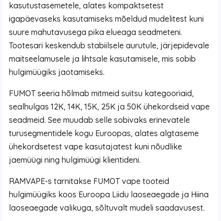
kasutustasemetele, alates kompaktsetest
igapäevaseks kasutamiseks mõeldud mudelitest kuni
suure mahutavusega pika elueaga seadmeteni.
Tootesari keskendub stabiilsele aurutule, järjepidevale
maitseelamusele ja lihtsale kasutamisele, mis sobib
hulgimüügiks jaotamiseks.
FUMOT seeria hõlmab mitmeid suitsu kategooriaid,
sealhulgas 12K, 14K, 15K, 25K ja 50K ühekordseid vape
seadmeid. See muudab selle sobivaks erinevatele
turusegmentidele kogu Euroopas, alates algtaseme
ühekordsetest vape kasutajatest kuni nõudlike
jaemüügi ning hulgimüügi klientideni.
RAMVAPE-s tarnitakse FUMOT vape tooteid
hulgimüügiks koos Euroopa Liidu laoseaegade ja Hiina
laoseaegade valikuga, sõltuvalt mudeli saadavusest.