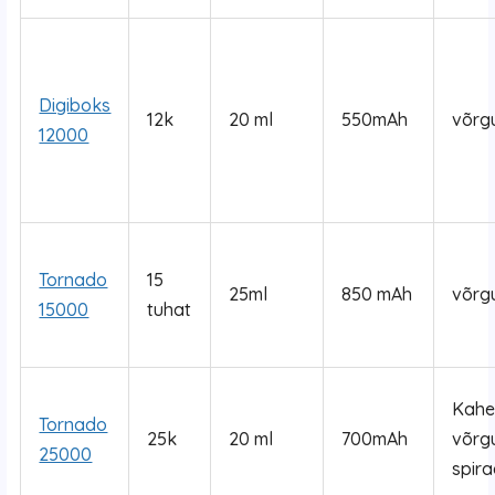
Digiboks
12k
20 ml
550mAh
võrg
12000
Tornado
15
25ml
850 mAh
võrg
15000
tuhat
Kahe
Tornado
25k
20 ml
700mAh
võrg
25000
spira