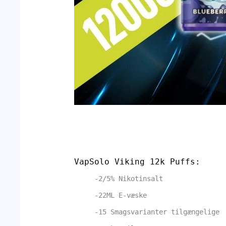
VapSolo Viking 12k Puffs:
-2/5% Nikotinsalt
-22ML E-væske
-15 Smagsvarianter tilgængelige