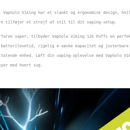
: VapSolo Viking har et slankt og ergonomisk design, hvi
re tilføjer et strejf af stil til dit vaping-setup.
rfaren vaper, tilbyder VapSolo Viking 12k Puffs en perfe
 batterilevetid, rigelig e-væske kapacitet og justerbare
ltalende enhed. Løft din vaping-oplevelse med VapSolo Vi
kyer med hvert sug.