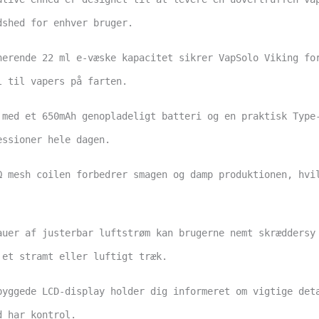
dshed for enhver bruger.
nerende 22 ml e-væske kapacitet sikrer VapSolo Viking fo
l til vapers på farten.
 med et 650mAh genopladeligt batteri og en praktisk Type
essioner hele dagen.
Ω mesh coilen forbedrer smagen og damp produktionen, hvi
auer af justerbar luftstrøm kan brugerne nemt skræddersy
 et stramt eller luftigt træk.
byggede LCD-display holder dig informeret om vigtige det
d har kontrol.