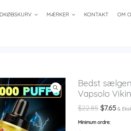
NDKØBSKURV
MÆRKER
KONTAKT
OM O
Bedst sælge
Vapsolo Viki
Den
Den
$
22.85
$
7.65
& Eksk
oprindeli
aktu
Minimum ordre:
pris
pris