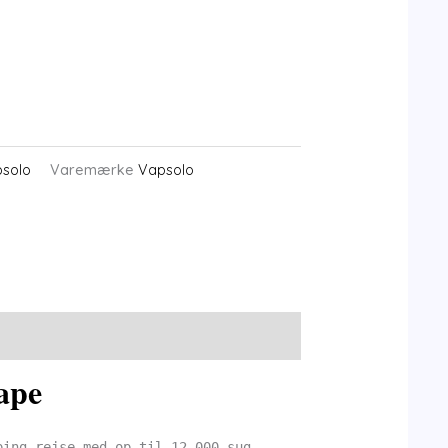
solo
Varemærke
Vapsolo
ape
ping-rejse med op til 12.000 sug,