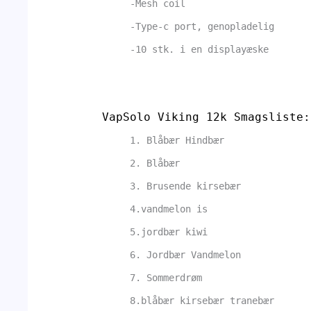
-Mesh coil
-Type-c port, genopladelig
-10 stk. i en displayæske
VapSolo Viking 12k
Smagsliste:
1. Blåbær Hindbær
2. Blåbær
3. Brusende kirsebær
4.vandmelon is
5.jordbær kiwi
6. Jordbær Vandmelon
7. Sommerdrøm
8.blåbær kirsebær tranebær