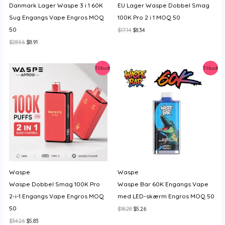
Danmark Lager Waspe 3 i 1 60K
EU Lager Waspe Dobbel Smag
Sug Engangs Vape Engros MOQ
100K Pro 2 i 1 MOQ 50
50
Den
Den
$
17.14
$
8.34
oprindelige
aktuelle
Den
Den
$
28.56
$
8.91
pris
pris
oprindelige
aktuelle
var:
er:
pris
pris
$17.14.
$8.34.
var:
er:
Tilbud!
Tilbud!
$28.56.
$8.91.
Waspe
Waspe
Waspe Dobbel Smag 100K Pro
Waspe Bar 60K Engangs Vape
2-i-1 Engangs Vape Engros MOQ
med LED-skærm Engros MOQ 50
50
Den
Den
$
18.28
$
5.26
oprindelige
aktuelle
Den
Den
$
34.26
$
5.83
pris
pris