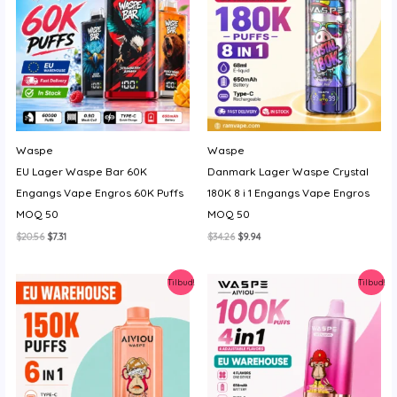
y
Waspe
Waspe
EU Lager Waspe Bar 60K
Danmark Lager Waspe Crystal
Engangs Vape Engros 60K Puffs
180K 8 i 1 Engangs Vape Engros
MOQ 50
MOQ 50
Den
Den
Den
Den
$
20.56
$
7.31
$
34.26
$
9.94
oprindelige
aktuelle
oprindelige
aktuelle
pris
pris
pris
pris
var:
er:
var:
er:
Tilbud!
Tilbud!
$20.56.
$7.31.
$34.26.
$9.94.