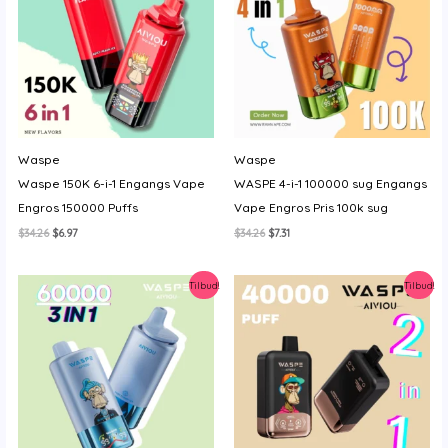
Waspe
Waspe
Waspe 150K 6-i-1 Engangs Vape
WASPE 4-i-1 100000 sug Engangs
Engros 150000 Puffs
Vape Engros Pris 100k sug
Den
Den
Den
Den
$
34.26
$
6.97
$
34.26
$
7.31
oprindelige
aktuelle
oprindelige
aktuelle
pris
pris
pris
pris
var:
er:
var:
er:
Tilbud!
Tilbud!
$34.26.
$6.97.
$34.26.
$7.31.