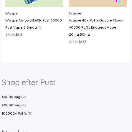
Waspe
Waspe
Waspe Aiviou 3i1 60K Pust 60000
Waspe 40k Puffs Double Flavor
Pust Vape 3 Smag i 1
40000 Puffs Engangs Vape
20mg 50mg
Den
Den
$
45.68
$
6.17
oprindelige
aktuelle
Den
Den
$
25.12
$
5.37
pris
pris
oprindelige
aktuelle
var:
er:
pris
pris
$45.68.
$6.17.
var:
er:
$25.12.
$5.37.
Shop efter Pust
40000 sug
(2)
60000 sug
(4)
100000+ Puffs
(8)