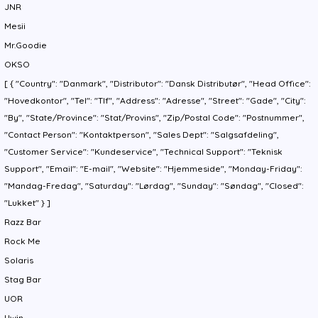
JNR
Mesii
Mr.Goodie
OKSO
[ { "Country": "Danmark", "Distributor": "Dansk Distributør", "Head Office":
"Hovedkontor", "Tel": "Tlf", "Address": "Adresse", "Street": "Gade", "City":
"By", "State/Province": "Stat/Provins", "Zip/Postal Code": "Postnummer",
"Contact Person": "Kontaktperson", "Sales Dept": "Salgsafdeling",
"Customer Service": "Kundeservice", "Technical Support": "Teknisk
Support", "Email": "E-mail", "Website": "Hjemmeside", "Monday-Friday":
"Mandag-Fredag", "Saturday": "Lørdag", "Sunday": "Søndag", "Closed":
"Lukket" } ]
Razz Bar
Rock Me
Solaris
Stag Bar
UOR
Uwin