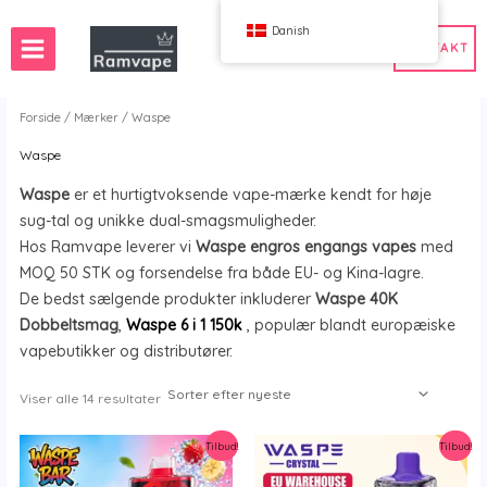
Spring
Danish
til
KONTAKT
indhold
Forside
/
Mærker
/ Waspe
Waspe
50 stk.
Frankrig engros vape
Waspe
er et hurtigtvoksende vape-mærke kendt for høje
n engros vape
Spanien engros vape
sug-tal og unikke dual-smagsmuligheder.
Hos Ramvape leverer vi
Waspe engros engangs vapes
med
MOQ 50 STK og forsendelse fra både EU- og Kina-lagre.
De bedst sælgende produkter inkluderer
Waspe 40K
WAHA
Bang
Dobbeltsmag
,
Waspe 6 i 1 150k
, populær blandt europæiske
ox
FIHP
vapebutikker og distributører.
 BAR
HIFANCY
Sorteret
Viser alle 14 resultater
oodie
OKSO
efter
nyeste
ributør", "Head Office": "Hovedkontor", "Tel": "Tlf", "Address": "Ad
 Me
Stag Bar
Tilbud!
Tilbud!
UZY
K
Vozol