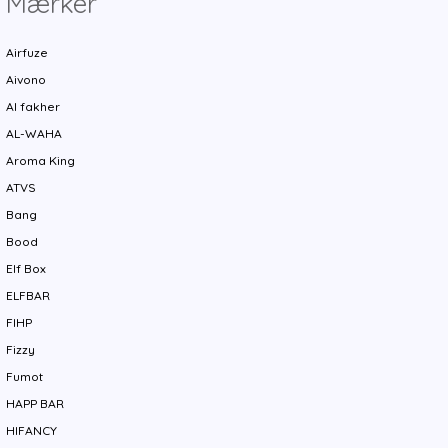
Mærker
Airfuze
Aivono
Al fakher
AL-WAHA
Aroma King
ATVS
Bang
Bood
Elf Box
ELFBAR
FIHP
Fizzy
Fumot
HAPP BAR
HIFANCY