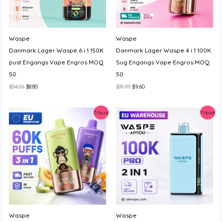
Waspe
Waspe
Danmark Lager Waspe 6 i 1 150K
Danmark Lager Waspe 4 i 1 100K
pust Engangs Vape Engros MOQ
Sug Engangs Vape Engros MOQ
50
50
Den
Den
Den
Den
$
34.26
$
8.80
$
31.99
$
9.60
oprindelige
aktuelle
oprindelige
aktuelle
pris
pris
pris
pris
var:
er:
var:
er:
Tilbud!
Tilbud!
$34.26.
$8.80.
$31.99.
$9.60.
Waspe
Waspe