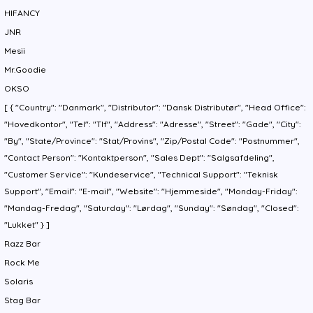
HIFANCY
JNR
Mesii
Mr.Goodie
OKSO
[ { "Country": "Danmark", "Distributor": "Dansk Distributør", "Head Office":
"Hovedkontor", "Tel": "Tlf", "Address": "Adresse", "Street": "Gade", "City":
"By", "State/Province": "Stat/Provins", "Zip/Postal Code": "Postnummer",
"Contact Person": "Kontaktperson", "Sales Dept": "Salgsafdeling",
"Customer Service": "Kundeservice", "Technical Support": "Teknisk
Support", "Email": "E-mail", "Website": "Hjemmeside", "Monday-Friday":
"Mandag-Fredag", "Saturday": "Lørdag", "Sunday": "Søndag", "Closed":
"Lukket" } ]
Razz Bar
Rock Me
Solaris
Stag Bar