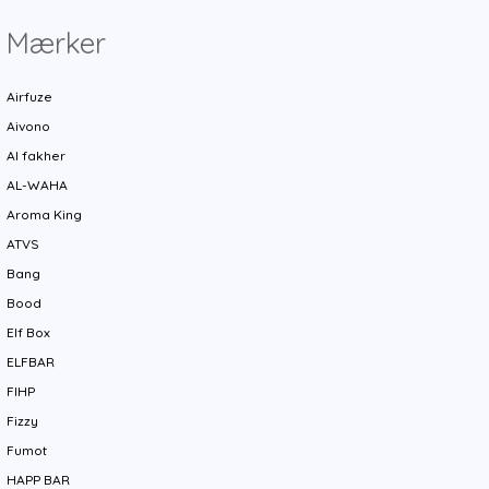
Mærker
Airfuze
Aivono
Al fakher
AL-WAHA
Aroma King
ATVS
Bang
Bood
Elf Box
ELFBAR
FIHP
Fizzy
Fumot
HAPP BAR