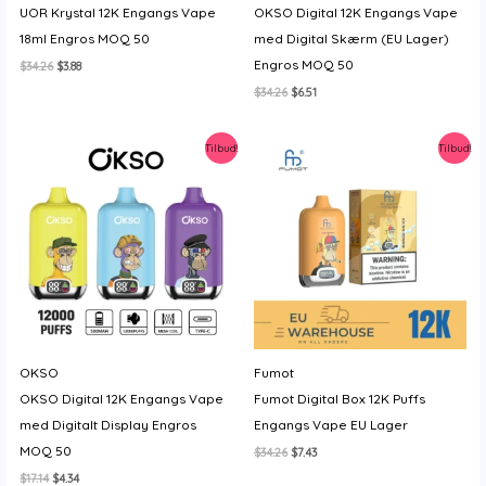
UOR Krystal 12K Engangs Vape
OKSO Digital 12K Engangs Vape
y
18ml Engros MOQ 50
med Digital Skærm (EU Lager)
Engros MOQ 50
Den
Den
$
34.26
$
3.88
oprindelige
aktuelle
Den
Den
$
34.26
$
6.51
pris
pris
oprindelige
aktuelle
var:
er:
pris
pris
$34.26.
$3.88.
var:
er:
Tilbud!
Tilbud!
$34.26.
$6.51.
OKSO
Fumot
OKSO Digital 12K Engangs Vape
Fumot Digital Box 12K Puffs
med Digitalt Display Engros
Engangs Vape EU Lager
MOQ 50
Den
Den
$
34.26
$
7.43
oprindelige
aktuelle
Den
Den
$
17.14
$
4.34
pris
pris