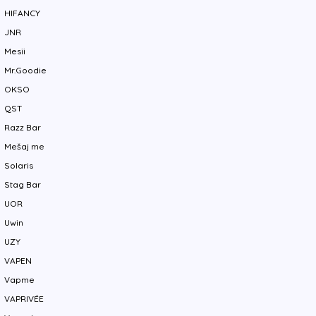
HIFANCY
JNR
Mesii
Mr.Goodie
OKSO
QST
Razz Bar
Mešaj me
Solaris
Stag Bar
UOR
Uwin
UZY
VAPEN
Vapme
VAPRIVÉE