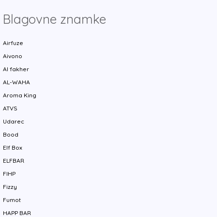
Blagovne znamke
Airfuze
Aivono
Al fakher
AL-WAHA
Aroma King
ATVS
Udarec
Bood
Elf Box
ELFBAR
FIHP
Fizzy
Fumot
HAPP BAR