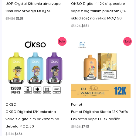
UOR Crystal 12K enkratna vape
OKSO Digitalni 12K disposable
y
18ml veleprodaja MOQ 50
vape z digitalnim prikazom (EU
skladišče) na veliko MOQ 50
Izvirna
Trenutna
$
34.26
$
3.88
cena
cena
Izvirna
Trenutna
$
34.26
$
6.51
je
je:
cena
cena
bila:
$3.88.
je
je:
$34.26.
bila:
$6.51.
Sale!
Sale!
$34.26.
OKSO
Fumot
OKSO Digitalni 12K enkratna
Fumot Digitalna škatla 12K Puffs
vape z digitalnim prikazom na
Enkratna vape EU skladišče
debelo MOQ 50
Izvirna
Trenutna
$
34.26
$
7.43
cena
cena
Izvirna
Trenutna
$
17.14
$
4.34
je
je: