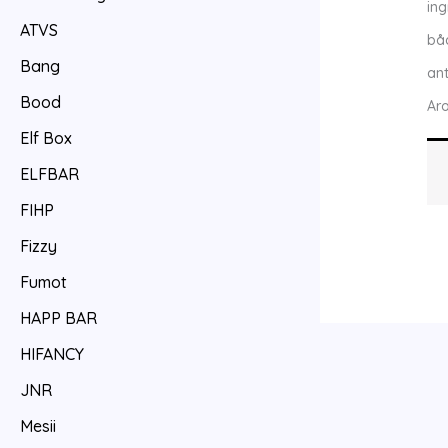
ing
ATVS
bå
Bang
ant
Bood
Ar
Elf Box
ELFBAR
FIHP
Fizzy
Fumot
HAPP BAR
HIFANCY
JNR
Mesii