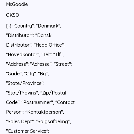
Mr.Goodie
OKSO
[ { "Country": "Danmark",
"Distributor": "Dansk
Distributør", "Head Office":
"Hovedkontor", "Tel": "Tlf",
"Address": "Adresse", "Street":
"Gade", "City": "By",
"State/Province":
"Stat/Provins", "Zip/Postal
Code": "Postnummer", "Contact
Person": "Kontaktperson",
"Sales Dept": "Salgsafdeling",
"Customer Service":