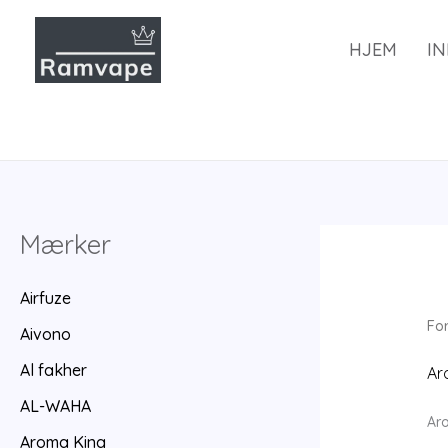
Spring
til
HJEM
I
indhold
Mærker
Airfuze
Fo
Aivono
Al fakher
Ar
AL-WAHA
Aro
Aroma King