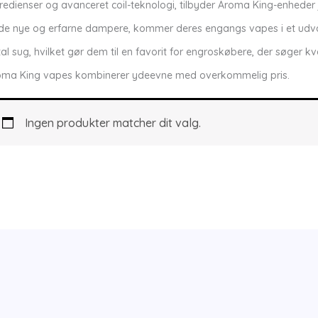
redienser og avanceret coil-teknologi, tilbyder Aroma King-enhede
de nye og erfarne dampere, kommer deres engangs vapes i et udva
al sug, hvilket gør dem til en favorit for engroskøbere, der søger kva
oma King vapes kombinerer ydeevne med overkommelig pris.
Ingen produkter matcher dit valg.