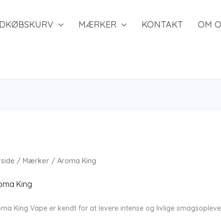
NDKØBSKURV
MÆRKER
KONTAKT
OM O
rside
/
Mærker
/ Aroma King
oma King
ma King Vape er kendt for at levere intense og livlige smagsoplevels