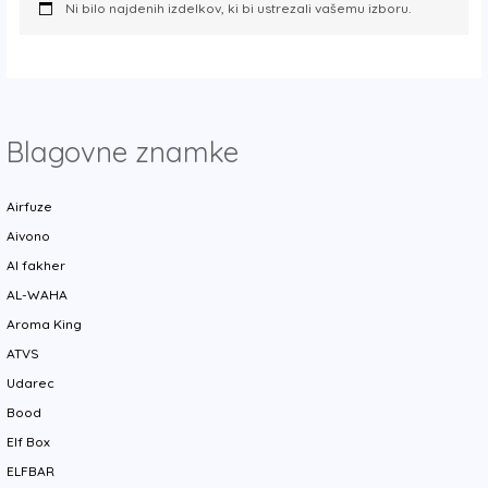
Ni bilo najdenih izdelkov, ki bi ustrezali vašemu izboru.
y
Blagovne znamke
Airfuze
Aivono
Al fakher
AL-WAHA
Aroma King
ATVS
Udarec
Bood
Elf Box
ELFBAR