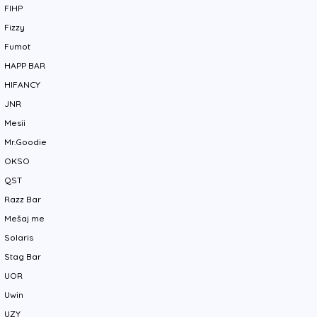
FIHP
Fizzy
Fumot
HAPP BAR
HIFANCY
JNR
Mesii
Mr.Goodie
OKSO
QST
Razz Bar
Mešaj me
Solaris
Stag Bar
UOR
Uwin
UZY