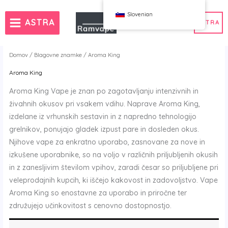
Skoči
Slovenian
na
ASTRA
ASTRA
vsebino
Domov
/
Blagovne znamke
/ Aroma King
Aroma King
va)
50 kosov
Veleprodaja vapov Slovenija
Aroma King Vape je znan po zagotavljanju intenzivnih in
a
prodaja vapov Slovenija
Veleprodaja vapov Slovenija
živahnih okusov pri vsakem vdihu. Naprave Aroma King,
a
izdelane iz vrhunskih sestavin in z napredno tehnologijo
grelnikov, ponujajo gladek izpust pare in dosleden okus.
Njihove vape za enkratno uporabo, zasnovane za nove in
WAHA
Udarec
izkušene uporabnike, so na voljo v različnih priljubljenih okusih
ox
FIHP
in z zanesljivim številom vpihov, zaradi česar so priljubljene pri
 BAR
HIFANCY
veleprodajnih kupcih, ki iščejo kakovost in zadovoljstvo. Vape
oodie
OKSO
Aroma King so enostavne za uporabo in priročne ter
j me
Stag Bar
združujejo učinkovitost s cenovno dostopnostjo.
UZY
K
Vozilo