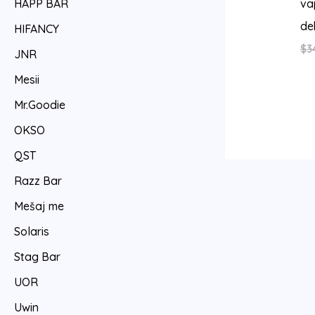
va
HAPP BAR
de
HIFANCY
$
3
JNR
Mesii
Mr.Goodie
OKSO
QST
Razz Bar
Mešaj me
Solaris
Stag Bar
UOR
Uwin