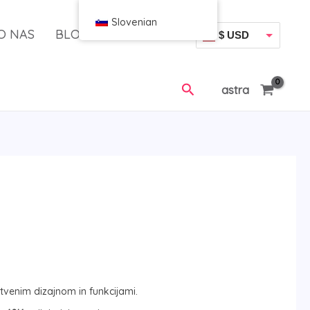
Slovenian
O NAS
BLOG
$ USD
€ EUR
Iskanje
astra
venim dizajnom in funkcijami.