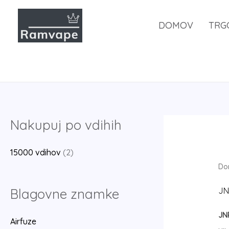
Skoči
na
DOMOV
TRG
vsebino
Nakupuj po vdihih
15000 vdihov
(2)
Do
Blagovne znamke
JN
JN
Airfuze