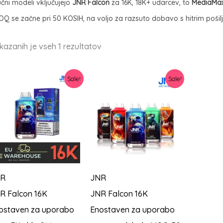
učni modeli vključujejo
JNR Falcon
za 16K, 18K+ udarcev, to
MediaMa
OQ se začne pri 50 KOSIH, na voljo za razsuto dobavo s hitrim pošilj
Razvrščeno
ikazanih je vseh 1 rezultatov
po
najnovejšem
Sale!
Sale!
R
JNR
R Falcon 16K
JNR Falcon 16K
ostaven za uporabo
Enostaven za uporabo