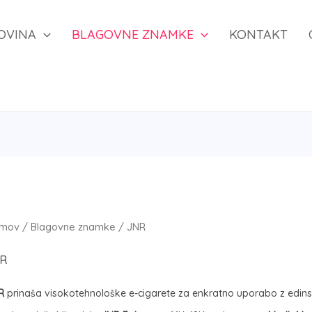
OVINA
BLAGOVNE ZNAMKE
KONTAKT
mov
/
Blagovne znamke
/ JNR
R
R
prinaša visokotehnološke e-cigarete za enkratno uporabo z edinst