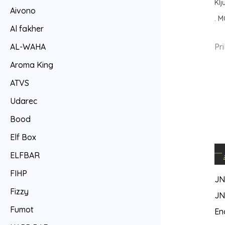
Klj
Aivono
. M
Al fakher
Pr
AL-WAHA
Aroma King
ATVS
Udarec
Bood
Elf Box
ELFBAR
FIHP
JN
Fizzy
JN
Fumot
En