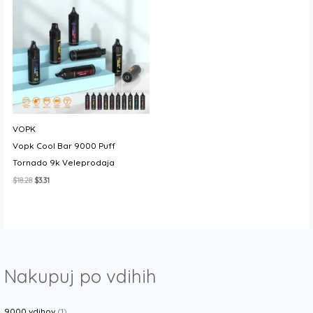
VOPK
Vopk Cool Bar 9000 Puff
Tornado 9k Veleprodaja
Izvirna
Trenutna
$
18.28
$
3.31
cena
cena
je
je:
bila:
$3.31.
$18.28.
Nakupuj po vdihih
9000 vdihov
(1)