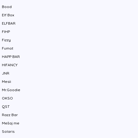
Bood
Elf Box
ELFBAR
FIHP
Fizzy
Fumot
HAPP BAR
HIFANCY
JNR
Mesii
Mr.Goodie
OKSO
QST
Razz Bar
Mešaj me
Solaris