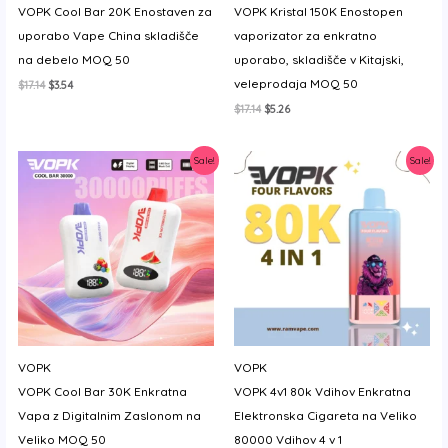
VOPK Cool Bar 20K Enostaven za
VOPK Kristal 150K Enostopen
y
uporabo Vape China skladišče
vaporizator za enkratno
na debelo MOQ 50
uporabo, skladišče v Kitajski,
veleprodaja MOQ 50
Izvirna
Trenutna
$
17.14
$
3.54
cena
cena
Izvirna
Trenutna
$
17.14
$
5.26
je
je:
cena
cena
bila:
$3.54.
je
je:
$17.14.
bila:
$5.26.
Sale!
Sale!
$17.14.
VOPK
VOPK
VOPK Cool Bar 30K Enkratna
VOPK 4v1 80k Vdihov Enkratna
Vapa z Digitalnim Zaslonom na
Elektronska Cigareta na Veliko
Veliko MOQ 50
80000 Vdihov 4 v 1