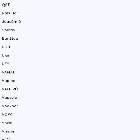
QST
Razz Bar
Joacă-mă
Solaris
Bar Stag
UOR
Uwin
UZY
VAPEN
Vapme
VAPRIVÉE
Vapsolo
Vookbar
VOPK
Vozol
Viespe
WGA