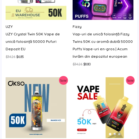
UZY
Fizzy
UZY Crystal Twin 50K Vape de
Vap-uri de unică folosință Fizzy
unică folosință 50000 Pufuri
Twins 50K cu aromă dublă 50000
Depozit EU
Puffs Vape-uri en-gros | Acum
livrăm din depozitul european
Prețul
Prețul
$
34.26
$
6.85
inițial
curent
Prețul
Prețul
$
34.26
$
8.80
a
este:
inițial
curent
fost:
$6.85.
a
este:
$34.26.
fost:
$8.80.
Sale!
Sale!
$34.26.