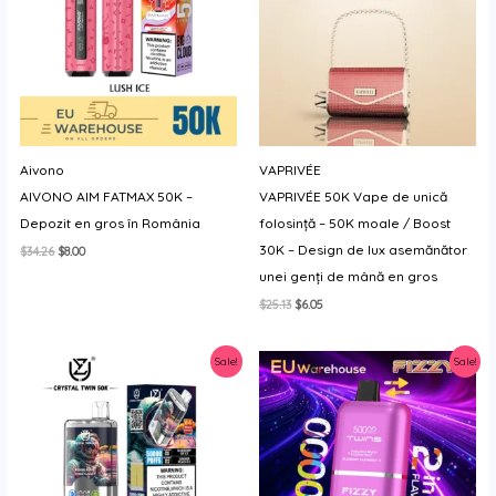
Aivono
VAPRIVÉE
AIVONO AIM FATMAX 50K –
VAPRIVÉE 50K Vape de unică
Depozit en gros în România
folosință – 50K moale / Boost
30K – Design de lux asemănător
Prețul
Prețul
$
34.26
$
8.00
inițial
curent
unei genți de mână en gros
a
este:
fost:
$8.00.
Prețul
Prețul
$
25.13
$
6.05
$34.26.
inițial
curent
a
este:
fost:
$6.05.
Sale!
Sale!
$25.13.