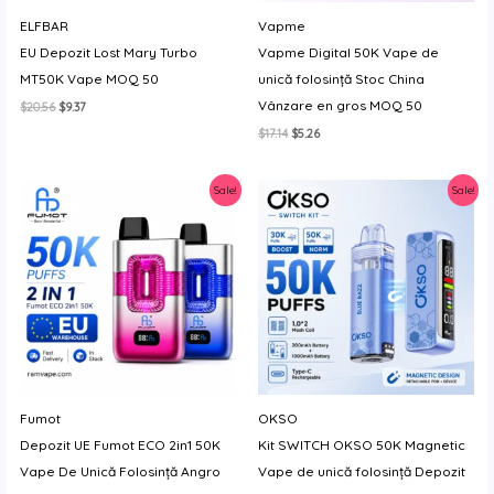
y
ELFBAR
Vapme
EU Depozit Lost Mary Turbo
Vapme Digital 50K Vape de
MT50K Vape MOQ 50
unică folosință Stoc China
Vânzare en gros MOQ 50
Prețul
Prețul
$
20.56
$
9.37
inițial
curent
Prețul
Prețul
$
17.14
$
5.26
a
este:
inițial
curent
fost:
$9.37.
a
este:
$20.56.
fost:
$5.26.
Sale!
Sale!
$17.14.
Fumot
OKSO
Depozit UE Fumot ECO 2in1 50K
Kit SWITCH OKSO 50K Magnetic
Vape De Unică Folosință Angro
Vape de unică folosință Depozit