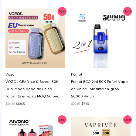
a
este:
fost:
$9.71.
Sale!
Sale!
$34.26.
Vozol
Fumot
VOZOL GEAR Ice & Sweet 50K
Fumot ECO 2in1 50K Pufuri Vape
Dual Mode Vape de unică
de Unică Folosință en-gros
folosință en-gros MOQ 50 buc.
50000 Pufuri
Prețul
Prețul
Prețul
Prețul
$
34.26
$
10.05
$
22.85
$
7.43
inițial
curent
inițial
curent
a
este:
a
este:
fost:
$10.05.
fost:
$7.43.
Sale!
Sale!
$34.26.
$22.85.