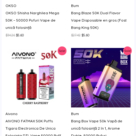
OKSO
Bum
OKSO Shisha Narghilea Mega
Bang Blaze 50K Dual Flavor
50K – 50000 Pufuri Vape de
Vape Disposable en gros (Fost
unică folosință
Bang King 50K)
Prețul
Prețul
Prețul
Prețul
$
34.26
$
5.60
$
27.42
$
5.60
inițial
curent
inițial
curent
a
este:
a
este:
fost:
$5.60.
fost:
$5.60.
Sale!
Sale!
$34.26.
$27.42.
Aivono
Bum
AIVONO FATMAX 50K Puffs
Bang Box Vape 50k Vapă de
Tigara Electronica De Unica
unică folosință 2 în 1, Arome
Folosinta DTL Vape 50000 Puff
Duble, 50000 Pufuri