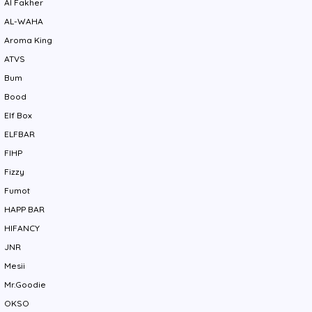
Al Fakher
AL-WAHA
Aroma King
ATVS
Bum
Bood
Elf Box
ELFBAR
FIHP
Fizzy
Fumot
HAPP BAR
HIFANCY
JNR
Mesii
Mr.Goodie
OKSO