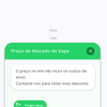
Início
Loja
Marcas
Preço de Atacado de Vape
Contacto
Sobre
Blog
O preço no site não inclui os custos de
envio.
Contacte-nos para obter mais desconto
© 2025 ramvape obtenha vape com desconto em grande
quantidade. Desenvolvido por ramvape obtenha vape com
Compre agora