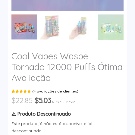
y
Cool Vapes Waspe
Tornado 12000 Puffs Ótima
Avaliação
(
4
avaliações de clientes)
Avaliado em
4
O
O
$
22.85
$
5.03
5.00
de 5
& Exclui Envio
com base
preço
preço
em
avaliações
original
atual
⚠️ Produto Descontinuado
de clientes
era:
é:
Este produto já não está disponível e foi
$22.85.
$5.03.
descontinuado.