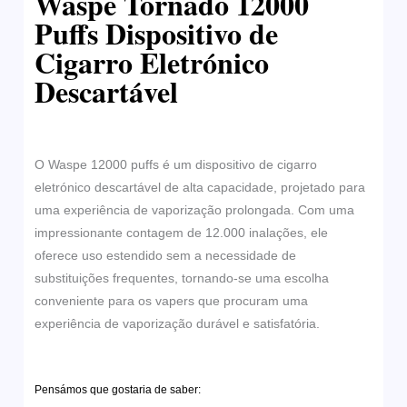
Waspe Tornado 12000
Puffs Dispositivo de
Cigarro Eletrónico
Descartável
O Waspe 12000 puffs é um dispositivo de cigarro
eletrónico descartável de alta capacidade, projetado para
uma experiência de vaporização prolongada. Com uma
impressionante contagem de 12.000 inalações, ele
oferece uso estendido sem a necessidade de
substituições frequentes, tornando-se uma escolha
conveniente para os vapers que procuram uma
experiência de vaporização durável e satisfatória.
Pensámos que gostaria de saber: