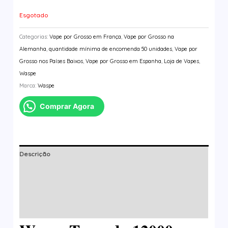
Esgotado
Categorias:
Vape por Grosso em França
,
Vape por Grosso na
Alemanha
,
quantidade mínima de encomenda 50 unidades
,
Vape por
Grosso nos Países Baixos
,
Vape por Grosso em Espanha
,
Loja de Vapes
,
Waspe
Marca:
Waspe
Comprar Agora
Descrição
Informação adicional
Marca
Avaliações (4)