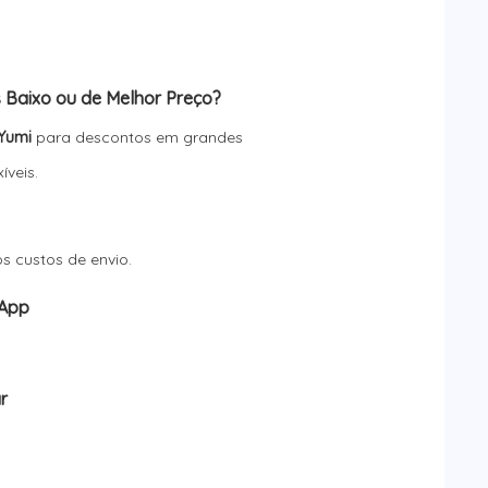
l
4.
 Baixo ou de Melhor Preço?
Yumi
para descontos em grandes
íveis.
s custos de envio.
sApp
r