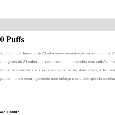
a
Avaliações (2)
 Puffs
do com um depósito de 20 ml e uma concentração de e-líquido de 2/
icada gama de 24 sabores, criteriosamente adaptados para satisfazer v
tindo-lhe personalizar a sua experiência de vaping. Além disso, o dispo
ior, garantindo um recarregamento sem esforço e uma indulgência contín
ado 10000?