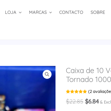
LOJA
MARCAS
CONTACTO
SOBRE
Caixa de 10 
Tornado 1000
(
2
avaliações
Avaliado em
2
O
O
$
22.85
$
6.84
5.00
de 5
& Excl
com base
preço
pre
em