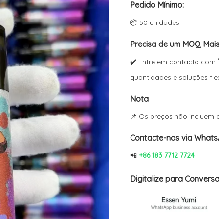
Pedido Mínimo:
avaliações
original
atua
de clientes
📦 50 unidades
era:
é:
$22.85.
$6.8
Precisa de um MOQ Mais
✔️ Entre em contacto com
quantidades e soluções flex
Nota
📌 Os preços não incluem o
Contacte-nos via What
📲
+86 183 7712 7724
Digitalize para Conversa