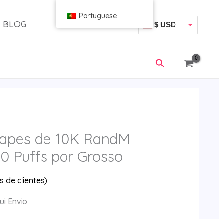
Portuguese
BLOG
$ USD
€ EUR
Pesquisar
Vapes de 10K RandM
0 Puffs por Grosso
 de clientes)
ui Envio
ço