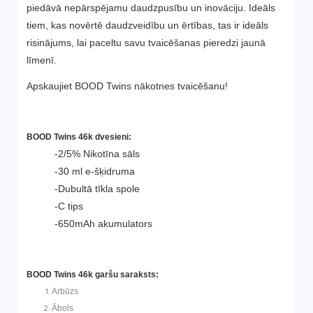
piedāvā nepārspējamu daudzpusību un inovāciju. Ideāls
tiem, kas novērtē daudzveidību un ērtības, tas ir ideāls
risinājums, lai paceltu savu tvaicēšanas pieredzi jaunā
līmenī.
Apskaujiet BOOD Twins nākotnes tvaicēšanu!
BOOD Twins 46k dvesieni:
-2/5% Nikotīna sāls
-30 ml e-šķidruma
-Dubultā tīkla spole
-C tips
-650mAh akumulators
BOOD Twins 46k garšu saraksts:
Arbūzs
Ābols