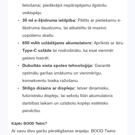
lietošanai, piedāvājot nepārspējamu ilgstošu
veiktspēju.
30 ml e-šķidruma ietilpība:
Pildīts ar pietiekamu e-
šķidruma daudzumu, lai atbalstītu tā masīvo
uzpūtienu skaitu.
650 mAh uzlādējams akumulators:
Aprīkots ar ātru
Type-C uzlāde
lai nodrošinātu, ka esat vienmēr
gatavs tvaicēt.
Dubultās sieta spoles tehnoloģija:
Garantē
optimālu garšas iznākumu un vienmērīgu,
konsekventu tvaika ražošanu.
Stilīgs dizains ar displeju:
Ietver dinamisku,
futūristisku displeju, lai sekotu līdzi akumulatora
darbības laikam un uzlabotu kopējo estētisko
pievilcību.
Kāpēc BOOD Twins?
Ar savu divu garšu pārslēgšanas iespēju, BOOD Twins