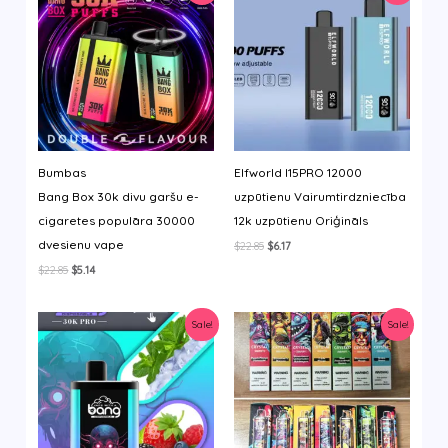
Bumbas
Elfworld I15PRO 12000
Bang Box 30k divu garšu e-
uzpūtienu Vairumtirdzniecība
cigaretes populāra 30000
12k uzpūtienu Oriģināls
dvesienu vape
Original
Current
$
22.85
$
6.17
price
price
Original
Current
$
22.85
$
5.14
was:
is:
price
price
$22.85.
$6.17.
was:
is:
$22.85.
$5.14.
Sale!
Sale!