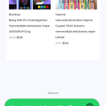
Bumbas
Vapme
Bang 30k Pro Dubultgaršas
Vairumtirdzniecība Vapme
Vienreizējās lietošanas Vape
Crystal 7000 dvesmu
30000Puff Ecig
vienreizējās lietošanas vape
Latvija
Original
Current
$
28.56
$
6.28
price
price
Original
Current
$
17.14
$
3.66
was:
is:
price
price
$28.56.
$6.28.
was:
is:
$17.14.
$3.66.
Sākums
Veikals