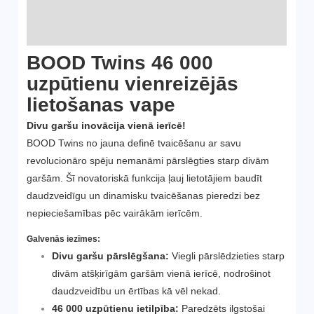
Zīmols
Atsauksmes (0)
BOOD Twins 46 000
uzpūtienu vienreizējās
lietošanas vape
Divu garšu inovācija vienā ierīcē!
BOOD Twins no jauna definē tvaicēšanu ar savu
revolucionāro spēju nemanāmi pārslēgties starp divām
garšām. Šī novatoriskā funkcija ļauj lietotājiem baudīt
daudzveidīgu un dinamisku tvaicēšanas pieredzi bez
nepieciešamības pēc vairākām ierīcēm.
Galvenās iezīmes:
Divu garšu pārslēgšana:
Viegli pārslēdzieties starp
divām atšķirīgām garšām vienā ierīcē, nodrošinot
daudzveidību un ērtības kā vēl nekad.
46 000 uzpūtienu ietilpība:
Paredzēts ilgstošai