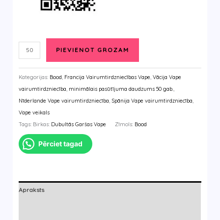
PIEVIENOT GROZAM
Daudzums
Kategorijas:
Bood
,
Francija Vairumtirdzniecības Vape
,
Vācija Vape
vairumtirdzniecība
,
minimālais pasūtījuma daudzums 50 gab.
,
Nīderlande Vape vairumtirdzniecība
,
Spānija Vape vairumtirdzniecība
,
Vape veikals
Tags: Birkas:
Dubultās Garšas Vape
Zīmols:
Bood
Pērciet tagad
Apraksts
Papildu informācija