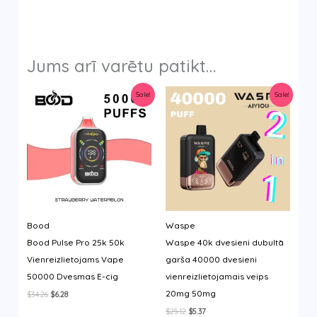
Jums arī varētu patikt…
Sale!
Sale!
Bood
Waspe
Bood Pulse Pro 25k 50k
Waspe 40k dvesieni dubultā
Vienreizlietojams Vape
garša 40000 dvesieni
50000 Dvesmas E-cig
vienreizlietojamais veips
20mg 50mg
Original
Current
$
34.26
$
6.28
price
price
Original
Current
$
25.12
$
5.37
was:
is: