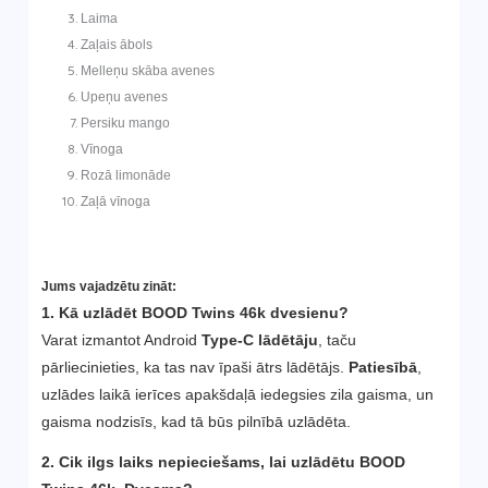
Laima
Zaļais ābols
Melleņu skāba avenes
Upeņu avenes
Persiku mango
Vīnoga
Rozā limonāde
Zaļā vīnoga
Jums vajadzētu zināt:
1. Kā uzlādēt BOOD Twins 46k dvesienu?
Varat izmantot Android
Type-C lādētāju
, taču
pārliecinieties, ka tas nav īpaši ātrs lādētājs.
Patiesībā
,
uzlādes laikā ierīces apakšdaļā iedegsies zila gaisma, un
gaisma nodzisīs, kad tā būs pilnībā uzlādēta.
2. Cik ilgs laiks nepieciešams, lai uzlādētu BOOD