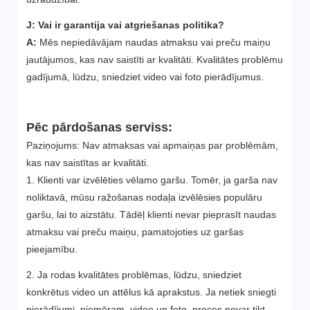
J: Vai ir garantija vai atgriešanas politika?
A:
Mēs nepiedāvājam naudas atmaksu vai preču maiņu
jautājumos, kas nav saistīti ar kvalitāti. Kvalitātes problēmu
gadījumā, lūdzu, sniedziet video vai foto pierādījumus.
Pēc pārdošanas serviss:
Paziņojums: Nav atmaksas vai apmaiņas par problēmām,
kas nav saistītas ar kvalitāti.
1. Klienti var izvēlēties vēlamo garšu. Tomēr, ja garša nav
noliktavā, mūsu ražošanas nodaļa izvēlēsies populāru
garšu, lai to aizstātu. Tādēļ klienti nevar pieprasīt naudas
atmaksu vai preču maiņu, pamatojoties uz garšas
pieejamību.
2. Ja rodas kvalitātes problēmas, lūdzu, sniedziet
konkrētus video un attēlus kā aprakstus. Ja netiek sniegti
pierādījumi, piemēram, video un foto, preces nevar tikt