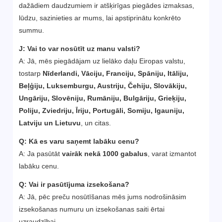
dažādiem daudzumiem ir atšķirīgas piegādes izmaksas,
lūdzu, sazinieties ar mums, lai apstiprinātu konkrēto
summu.
J: Vai to var nosūtīt uz manu valsti?
A: Jā, mēs piegādājam uz lielāko daļu Eiropas valstu,
tostarp
Nīderlandi, Vāciju, Franciju, Spāniju, Itāliju,
Beļģiju, Luksemburgu, Austriju, Čehiju, Slovākiju,
Ungāriju, Slovēniju, Rumāniju, Bulgāriju, Grieķiju,
Poliju, Zviedriju, Īriju, Portugāli, Somiju, Igauniju,
Latviju un Lietuvu
, un citas.
Q:
Kā es varu saņemt labāku cenu?
A: Ja pasūtāt
vairāk nekā 1000 gabalus
, varat izmantot
labāku cenu.
Q:
Vai ir pasūtījuma izsekošana?
A: Jā, pēc preču nosūtīšanas mēs jums nodrošināsim
izsekošanas numuru un izsekošanas saiti ērtai
uzraudzībai.