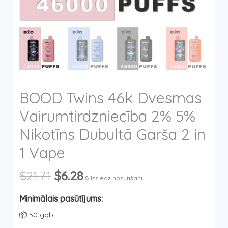
y
BOOD Twins 46k Dvesmas
Vairumtirdzniecība 2% 5%
Nikotīns Dubultā Garša 2 in
1 Vape
Original
Current
$
21.71
$
6.28
& Izslēdz nosūtīšanu
price
price
was:
is:
Minimālais pasūtījums:
$21.71.
$6.28.
📦 50 gab