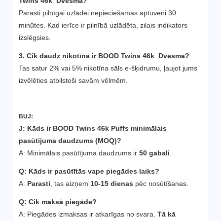
Twins 46k
Dvesma
?
Parasti pilnīgai uzlādei nepieciešamas aptuveni 30
minūtes. Kad ierīce ir pilnībā uzlādēta, zilais indikators
izslēgsies.
3. Cik daudz nikotīna ir BOOD Twins 46k
Dvesma
?
Tas satur 2% vai 5% nikotīna sāls e-šķidrumu, ļaujot jums
izvēlēties atbilstoši savām vēlmēm.
BUJ:
J: Kāds ir BOOD Twins 46k Puffs minimālais
pasūtījuma daudzums (MOQ)?
A: Minimālais pasūtījuma daudzums ir
50 gabali
.
Q:
Kāds ir pasūtītās vape piegādes laiks?
A:
Parasti
, tas aizņem
10-15 dienas
pēc nosūtīšanas.
Q:
Cik maksā piegāde?
A: Piegādes izmaksas ir atkarīgas no svara.
Tā kā