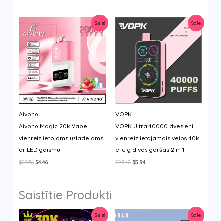
price
price
$34.26.
$6.28.
was:
is:
$25.12.
$5.37.
Sale!
Sale!
Aivono
VOPK
Aivono Magic 20k Vape
VOPK Ultra 40000 dvesieni
vienreizlietojams uzlādējams
vienreizlietojamais veips 40k
ar LED gaismu
e-cig divas garšas 2 in 1
Original
Current
Original
Current
$
20.56
$
4.46
$
27.42
$
5.94
price
price
price
price
was:
is:
was:
is:
$20.56.
$4.46.
$27.42.
$5.94.
Saistītie Produkti
Sale!
Sale!