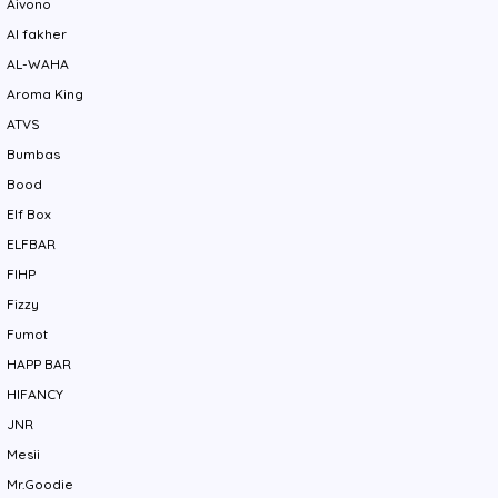
Aivono
Al fakher
AL-WAHA
Aroma King
ATVS
Bumbas
Bood
Elf Box
ELFBAR
FIHP
Fizzy
Fumot
HAPP BAR
HIFANCY
JNR
Mesii
Mr.Goodie