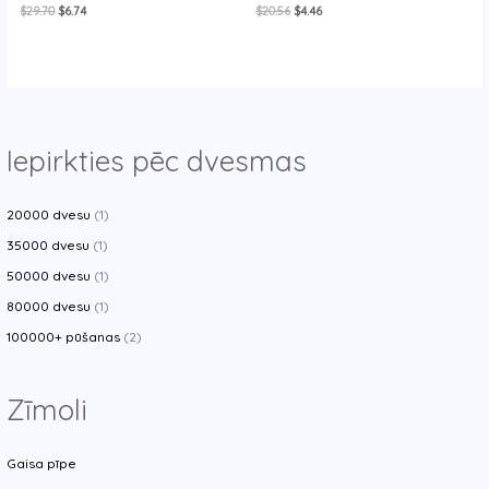
Original
Current
Original
Current
$
29.70
$
6.74
$
20.56
$
4.46
price
price
price
price
was:
is:
was:
is:
$29.70.
$6.74.
$20.56.
$4.46.
Iepirkties pēc dvesmas
20000 dvesu
(1)
35000 dvesu
(1)
50000 dvesu
(1)
80000 dvesu
(1)
100000+ pūšanas
(2)
Zīmoli
Gaisa pīpe