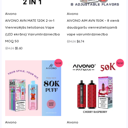
y
Aivono
Aivono
AIVONO AVN MATE 120K 2-in-1
AIVONO AIM AVN 150K – 8 vienā
Vienreizējās lietošanas Vape
daudzgaršu vienreizlietojamā
(LED ekrāns) Vairumtirdzniecība
vape vairumtirdzniecība
MOQ 50
Original
Current
$
34.26
$
6.74
price
price
Original
Current
$
34.26
$
5.60
was:
is:
price
price
$34.26.
$6.74.
was:
is:
$34.26.
$5.60.
Sale!
Sale!
Aivono
Aivono