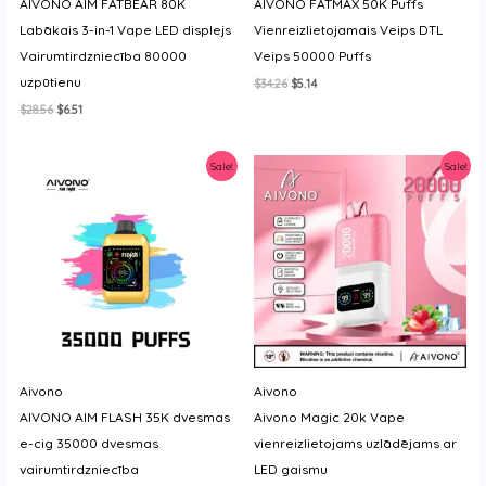
AIVONO AIM FATBEAR 80K
AIVONO FATMAX 50K Puffs
Labākais 3-in-1 Vape LED displejs
Vienreizlietojamais Veips DTL
Vairumtirdzniecība 80000
Veips 50000 Puffs
uzpūtienu
Original
Current
$
34.26
$
5.14
price
price
Original
Current
$
28.56
$
6.51
was:
is:
price
price
$34.26.
$5.14.
was:
is:
$28.56.
$6.51.
Sale!
Sale!
Aivono
Aivono
AIVONO AIM FLASH 35K dvesmas
Aivono Magic 20k Vape
e-cig 35000 dvesmas
vienreizlietojams uzlādējams ar
vairumtirdzniecība
LED gaismu