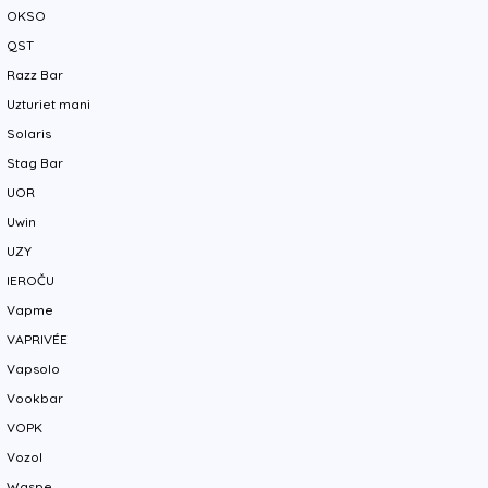
OKSO
QST
Razz Bar
Uzturiet mani
Solaris
Stag Bar
UOR
Uwin
UZY
IEROČU
Vapme
VAPRIVÉE
Vapsolo
Vookbar
VOPK
Vozol
Waspe