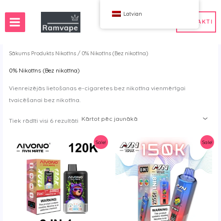
Pāriet
Latvian
uz
KONTAKTI
saturu
Sākums
Produkts Nikotīns / 0% Nikotīns (Bez nikotīna)
0% Nikotīns (Bez nikotīna)
e)
50 gab
Francija Vairumtirdzniecības Vape
Vienreizējās lietošanas e-cigaretes bez nikotīna vienmērīgai
niecība
a Vape vairumtirdzniecība
Spānija Vape vairumtirdzniecība
tvaicēšanai bez nikotīna.
ība
Kārtots
Tiek rādīti visi 6 rezultāti
pēc
jaunākā
Sale!
Sale!
WAHA
Bumbas
ox
FIHP
 BAR
HIFANCY
oodie
OKSO
iet mani
Stag Bar
UZY
K
Vozol