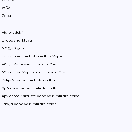
WGA
Zooy
Visi produkti
Eiropas noliktava
MOQ 50 gab
Francija Vairumtirdzniecības Vape
Vācija Vape vairumtirdzniecība
Nīderlande Vape vairumtirdzniecība
Polija Vape vairumtirdzniecība
Spānija Vape vairumtirdzniecība
Apvienotā Karaliste Vape vairumtirdzniecība
Latvija Vape vairumtirdzniecība