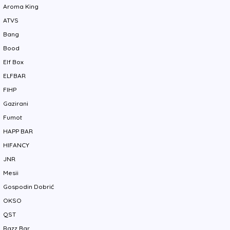
Aroma King
ATVS
Bang
Bood
Elf Box
ELFBAR
FIHP
Gazirani
Fumot
HAPP BAR
HIFANCY
JNR
Mesii
Gospodin Dobrić
OKSO
QST
Razz Bar