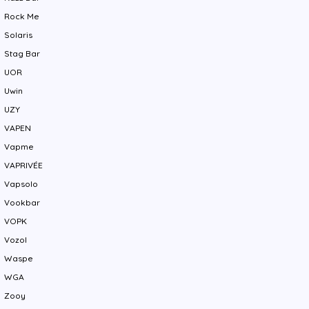
Rock Me
Solaris
Stag Bar
UOR
Uwin
UZY
VAPEN
Vapme
VAPRIVÉE
Vapsolo
Vookbar
VOPK
Vozol
Waspe
WGA
Zooy