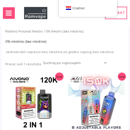
Preskoči
Croatian
na
KONTAKT
sadržaj
Početna
Proizvod Nikotin / 0% Nikotin (bez nikotina)
0% nikotina (bez nikotina)
ava)
 50 kom
Veleprodaja vape Francuska
Jednokratni vapeovi bez nikotina za glatko vaping bez nikotina.
ka
prodaja vape Poljska
Veleprodaja vape Španjolska
 u Hrvatskoj
Sortirano
Prikaz svih 1 rezultata
po
najnovijim
Sale!
Sale!
WAHA
Bang
ox
FIHP
 BAR
HIFANCY
odin Dobrić
OKSO
 Me
Stag Bar
UZY
K
Vozol