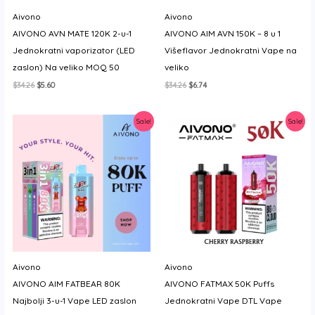
y
Aivono
Aivono
AIVONO AVN MATE 120K 2-u-1
AIVONO AIM AVN 150K – 8 u 1
Jednokratni vaporizator (LED
Višeflavor Jednokratni Vape na
zaslon) Na veliko MOQ 50
veliko
Izvorna
Trenutna
Izvorna
Trenutna
$
34.26
$
5.60
$
34.26
$
6.74
cijena
cijena
cijena
cijena
bila
je:
bila
je:
je:
$5.60.
je:
$6.74.
Sale!
Sale!
$34.26.
$34.26.
Aivono
Aivono
AIVONO AIM FATBEAR 80K
AIVONO FATMAX 50K Puffs
Najbolji 3-u-1 Vape LED zaslon
Jednokratni Vape DTL Vape