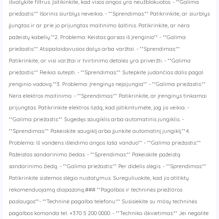
išvalykite filtrus. Įsitikinkite, kad visos angos yra neužblokuotos. - **Galima
priežastis:** Išorinis siurblys neveikia. - **Sprendimas:** Patikrinkite, ar siurblys
įjungtas ir ar prie jo prijungtas maitinimo šaltinis. Patikrinkite, ar nėra
pažeistų kabelių.**2. Problema: Keistas garsas iš įrenginio** - **Galima
priežastis:** Atsipalaidavusios dalys arba varžtai. - **Sprendimas:**
Patikrinkite, ar visi varžtai ir tvirtinimo detalės yra priveržti. - **Galima
priežastis:** Reikia sutepti. - **Sprendimas:** Sutepkite judančias dalis pagal
įrenginio vadovą.**3. Problema: Įrenginys neįsijungia** - **Galima priežastis:**
Nėra elektros maitinimo. - **Sprendimas:** Patikrinkite, ar įrenginys tinkamai
prijungtas. Patikrinkite elektros lizdą, kad įsitikintumėte, jog jis veikia. -
**Galima priežastis:** Sugedęs saugiklis arba automatinis jungiklis. -
**Sprendimas:** Pakeiskite saugiklį arba įjunkite automatinį jungiklį.**4.
Problema: Iš vandens išleidimo angos laša vanduo** - **Galima priežastis:**
Pažeistas sandarinimo žiedas. - **Sprendimas:** Pakeiskite pažeistą
sandarinimo žiedą. - **Galima priežastis:** Per didelis slėgis. - **Sprendimas:**
Patikrinkite sistemos slėgio nustatymus. Sureguliuokite, kad jis atitiktų
rekomenduojamą diapazoną.### **Pagalbos ir techninės priežiūros
paslaugos**- **Techninė pagalba telefonu:** Susisiekite su mūsų techninės
pagalbos komanda tel. +370 5 200 0000. - **Techniko iškvietimas:** Jei negalite