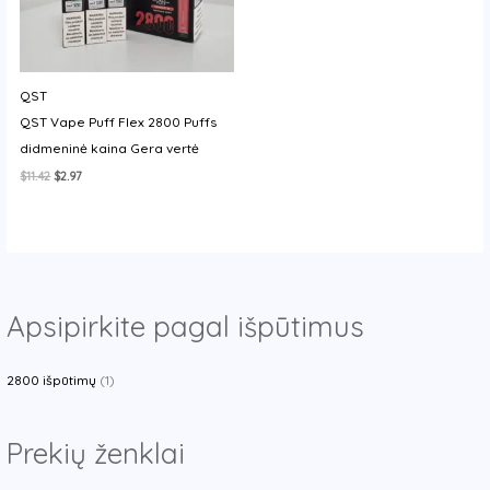
QST
QST Vape Puff Flex 2800 Puffs
didmeninė kaina Gera vertė
Original
Current
$
11.42
$
2.97
price
price
was:
is:
$11.42.
$2.97.
Apsipirkite pagal išpūtimus
2800 išpūtimų
(1)
Prekių ženklai