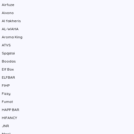
Airfuze
Aivono
Al fakheris
AL-WAHA
Aroma King
ATVS
Spąstai
Boodas
Elf Box
ELFBAR
FIHP
Fizzy
Fumot
HAPP BAR
HIFANCY
JNR
Mesii