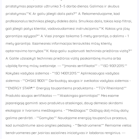
pristatymas paprastai užtrunka 3–5 darbo dienas. Galimas ir skubus
pristatymas.**K: Ar galiu įdiegti dalis pats?** A: Rekomenduojame, kad
profesionalus technikas įdiegtų dideles dalis. Smulkias dalis, tokias kaip filtrai,
gali įdiegti patys klientai, vadovaudamiesi instrukcijomis.**K: Kokios yra jūsų
garantijos sąlygos?** A: Visai įrangai taikoma 5 metų garantija, o dalims – 1
metų garantija. Išsamesnės informacijos teiraukitės mūsų klientų
aptarnavimo tarnybos.**K: Kaip galiu suplanuoti techninės priežiūros vizitą?**
A: Galite užsisakyti techninės priežiūros vizitą paskambinę mums arba
užpildę formą mūsų svetainėje. --- **Įmonės sertifikatai** - **ISO 9001:2015:**
Kokybės vadybos sistemos - **ISO 14001:2015:** Aplinkosaugos vadybos
sistemos - **OHSAS 18001:** Darbuotojų saugos ir sveikatos vadybos sistemos -
**ENERGY STAR®:** Energiją taupantiems produktams - **TÜV Rheinland:**
Produkto saugos sertifikatas --- **Atsakingas gamintojas** Mes esame
įsipareigoję gaminti savo produktus atsakingai, daug dėmesio skirdami
ekologijai ir tvarioms medžiagoms. - **Medžiagos:** Didžiąją dalį mūsų dalių
galima perdirbti. - **Gamyba:** Naudojame energiją taupančius procesus,
kad sumažintume savo anglies pėdsaką. - **Bendruomenė:** Remiame vietos
bendruomenes per įvairias socialines iniciatyvas ir labdaros renginius. ---