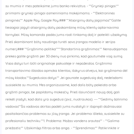
su mumis ir mes pateiksime jums banko rekvizitus. - **Grynieji pinigai:**
y
priimami grynieji pinigai asmeniniams mokėjimams. - **Elektroninės
piniginės:** Apple Pay, Google Pay.### **Atsarginių dalių įsigijimas**Galite
tiesiogiai įsigyti atsarginių dalių paskambinę mūsų klientų aptarnavimo
tarnybai. Mūsų komanda padės jums rasti tinkamą dalį ir pateikti užsakymą.
Prieš skambinant būtų naudinga turėti savo įrangos modelio ir serijos
numerį.### **Grąžinimo politika****Standartinis grąžinimas:** Nenaudojamas
prekes galite grąžinti per 30 dienų nuo pirkimo, kad gautumėte visą sumą.
Visos dalys turi būti originalioje pakuotėje ir nepažeistos. Grąžinimo
transportavimo išlaidas apmoka klientas, išskyrus atvejus, kai grąžinama dėl
mūsų klaidos.**Sugedusios dalys:** Jei gaunate sugedusią dalį, nedelsdami
susisiekite su mumis. Mes organizuosime, kad dalis būtų pakeista arba
grąžinti pinigai, be papildomų mokesčių. Prieš išsiunčiant naują dalį, gali
reikėti įrodyti, kad dalis yra sugedusi (pvz., nuotraukos). --- **Gedimų šalinimo
vadovas**Šis vadovas skirtas padėti jums nustatyti ir išspręsti dažniausiai
pasitaikančias problemas su jūsų įranga. Jei problema išlieka, susisiekite su
profesionaliu techniku.**1. Problema: Mažas vandens srautas** - **Galima
priežastis:** Užsikimšęs filtras arba anga. - **Sprendimas:** Patikrinkite ir