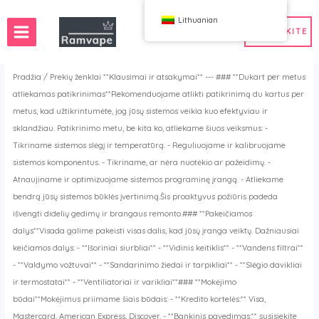
Pereiti
Lithuanian
prie
SUSISIEKITE
turinio
Pradžia
/
Prekių ženklai
**Klausimai ir atsakymai** --- ### **Dukart per metus
atliekamas patikrinimas**Rekomenduojame atlikti patikrinimą du kartus per
metus, kad užtikrintumėte, jog jūsų sistemos veikia kuo efektyviau ir
tatymas)
50 vnt.
Prancūzijos didmeninė prekyba vape
sklandžiau. Patikrinimo metu, be kita ko, atliekame šiuos veiksmus: -
yba vape
ijos didmeninė prekyba vape
Ispanijos didmeninė prekyba vape
Tikriname sistemos slėgį ir temperatūrą. - Reguliuojame ir kalibruojame
a vape
sistemos komponentus. - Tikriname, ar nėra nuotėkio ar pažeidimų. -
Atnaujiname ir optimizuojame sistemos programinę įrangą. - Atliekame
bendrą jūsų sistemos būklės įvertinimą.Šis proaktyvus požiūris padeda
WAHA
Spąstai
išvengti didelių gedimų ir brangaus remonto.### **Pakeičiamos
ox
FIHP
dalys**Visada galime pakeisti visas dalis, kad jūsų įranga veiktų. Dažniausiai
 BAR
HIFANCY
keičiamos dalys: - **Išoriniai siurbliai** - **Vidinis keitiklis** - **Vandens filtrai**
oodie
OKSO
- **Valdymo vožtuvai** - **Sandarinimo žiedai ir tarpikliai** - **Slėgio davikliai
lk man
Stag Bar
ir termostatai** - **Ventiliatoriai ir varikliai**### **Mokėjimo
Naudojimas
būdai**Mokėjimus priimame šiais būdais: - **Kredito kortelės:** Visa,
K
Vozol
Mastercard, American Express, Discover. - **Bankinis pavedimas:** susisiekite