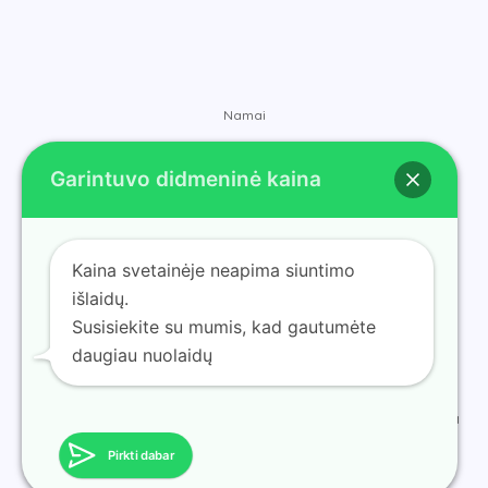
Namai
Parduotuvė
Garintuvo didmeninė kaina
Prekių ženklai
Susisiekite
Apie
Kaina svetainėje neapima siuntimo
Tinklaraštis
išlaidų.
Susisiekite su mumis, kad gautumėte
daugiau nuolaidų
© 2025 ramvape gauk garintuvą didmenine nuolaida. Valdoma
ramvape gauk garintuvą didmenine nuolaida.
Pirkti dabar