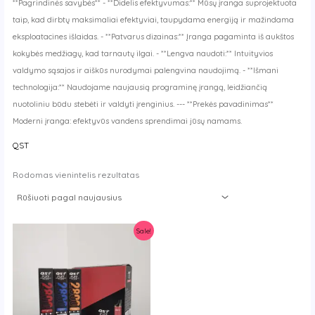
**Pagrindinės savybės** - **Didelis efektyvumas:** Mūsų įranga suprojektuota
taip, kad dirbtų maksimaliai efektyviai, taupydama energiją ir mažindama
eksploatacines išlaidas. - **Patvarus dizainas:** Įranga pagaminta iš aukštos
kokybės medžiagų, kad tarnautų ilgai. - **Lengva naudoti:** Intuityvios
valdymo sąsajos ir aiškūs nurodymai palengvina naudojimą. - **Išmani
technologija:** Naudojame naujausią programinę įrangą, leidžiančią
nuotoliniu būdu stebėti ir valdyti įrenginius. --- **Prekės pavadinimas**
Moderni įranga: efektyvūs vandens sprendimai jūsų namams.
QST
Rodomas vienintelis rezultatas
Sale!