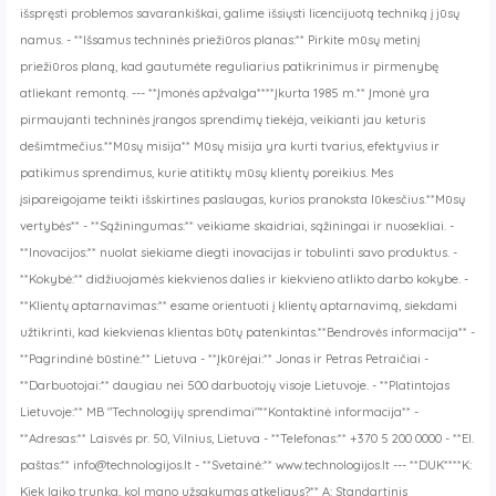
išspręsti problemos savarankiškai, galime išsiųsti licencijuotą techniką į jūsų
namus. - **Išsamus techninės priežiūros planas:** Pirkite mūsų metinį
priežiūros planą, kad gautumėte reguliarius patikrinimus ir pirmenybę
atliekant remontą. --- **Įmonės apžvalga****Įkurta 1985 m.** Įmonė yra
pirmaujanti techninės įrangos sprendimų tiekėja, veikianti jau keturis
dešimtmečius.**Mūsų misija** Mūsų misija yra kurti tvarius, efektyvius ir
patikimus sprendimus, kurie atitiktų mūsų klientų poreikius. Mes
įsipareigojame teikti išskirtines paslaugas, kurios pranoksta lūkesčius.**Mūsų
vertybės** - **Sąžiningumas:** veikiame skaidriai, sąžiningai ir nuosekliai. -
**Inovacijos:** nuolat siekiame diegti inovacijas ir tobulinti savo produktus. -
**Kokybė:** didžiuojamės kiekvienos dalies ir kiekvieno atlikto darbo kokybe. -
**Klientų aptarnavimas:** esame orientuoti į klientų aptarnavimą, siekdami
užtikrinti, kad kiekvienas klientas būtų patenkintas.**Bendrovės informacija** -
**Pagrindinė būstinė:** Lietuva - **Įkūrėjai:** Jonas ir Petras Petraičiai -
**Darbuotojai:** daugiau nei 500 darbuotojų visoje Lietuvoje. - **Platintojas
Lietuvoje:** MB "Technologijų sprendimai"**Kontaktinė informacija** -
**Adresas:** Laisvės pr. 50, Vilnius, Lietuva - **Telefonas:** +370 5 200 0000 - **El.
paštas:** info@technologijos.lt - **Svetainė:** www.technologijos.lt --- **DUK****K:
Kiek laiko trunka, kol mano užsakymas atkeliaus?** A: Standartinis