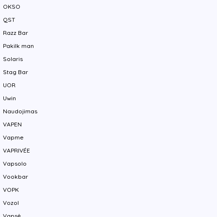
OKSO
QST
Razz Bar
Pakilk man
Solaris
Stag Bar
UOR
Uwin
Naudojimas
VAPEN
Vapme
VAPRIVÉE
Vapsolo
Vookbar
VOPK
Vozol
Vapsė