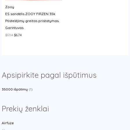
y
Zooy
ES sandėlis ZOOY FIRZEN 35k
Pūstelėjimų greitas pristatymas
Garintuvas
Original
Current
$
17.14
$
6.74
price
price
was:
is:
$17.14.
$6.74.
Apsipirkite pagal išpūtimus
35000 išpūtimų
(1)
Prekių ženklai
Airfuze