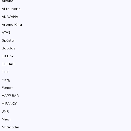
Aivono
Al fakheris
AL-WAHA
Aroma King
ATVS
Spąstai
Boodas
Elf Box
ELFBAR
FIHP
Fizzy
Fumot
HAPP BAR
HIFANCY
JNR
Mesii
Mr.Goodie