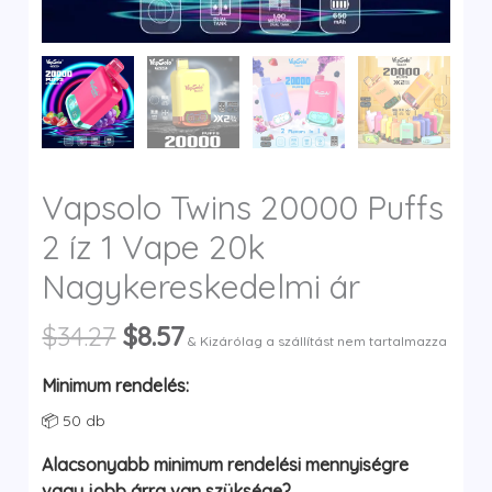
y
Vapsolo Twins 20000 Puffs
2 íz 1 Vape 20k
Nagykereskedelmi ár
Original
Current
$
34.27
$
8.57
& Kizárólag a szállítást nem tartalmazza
price
price
was:
is:
Minimum rendelés:
$34.27.
$8.57.
📦 50 db
Alacsonyabb minimum rendelési mennyiségre
vagy jobb árra van szüksége?