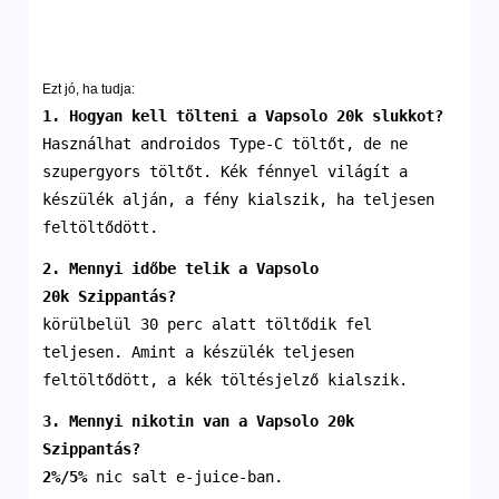
Ezt jó, ha tudja:
1. Hogyan kell tölteni a Vapsolo 20k slukkot?
Használhat androidos Type-C töltőt, de ne
szupergyors töltőt. Kék fénnyel világít a
készülék alján, a fény kialszik, ha teljesen
feltöltődött.
2. Mennyi időbe telik a
Vapsolo
20k
Szippantás
?
körülbelül 30 perc alatt töltődik fel
teljesen. Amint a készülék teljesen
feltöltődött, a kék töltésjelző kialszik.
3. Mennyi nikotin van a
Vapsolo 20k
Szippantás
?
2%/5%
nic salt e-juice-ban.