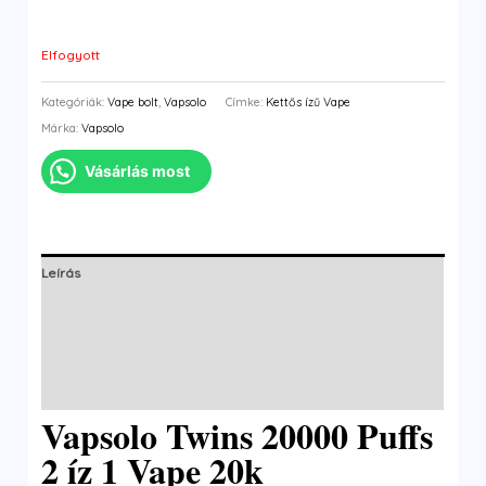
Elfogyott
Kategóriák:
Vape bolt
,
Vapsolo
Címke:
Kettős ízű Vape
Márka:
Vapsolo
Vásárlás most
Leírás
További információk
Márka
Vélemények (0)
Vapsolo Twins 20000 Puffs
2 íz 1 Vape 20k