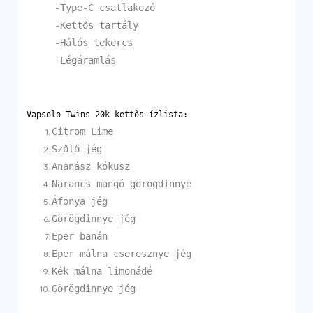
-Type-C csatlakozó
-Kettős tartály
-Hálós tekercs
-Légáramlás
Vapsolo Twins 20k kettős ízlista:
Citrom Lime
Szőlő jég
Ananász kókusz
Narancs mangó görögdinnye
Áfonya jég
Görögdinnye jég
Eper banán
Eper málna cseresznye jég
Kék málna limonádé
Görögdinnye jég