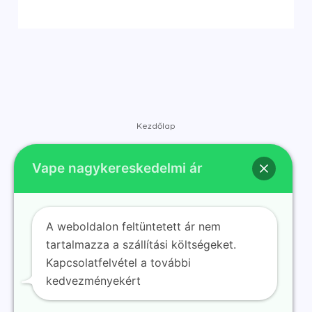
$29.70.
$6.74.
$22.85.
$3.66.
Kezdőlap
Bolt
Vape nagykereskedelmi ár
Márkák
Kapcsolat
Rólunk
A weboldalon feltüntetett ár nem
Blog
tartalmazza a szállítási költségeket.
Kapcsolatfelvétel a további
kedvezményekért