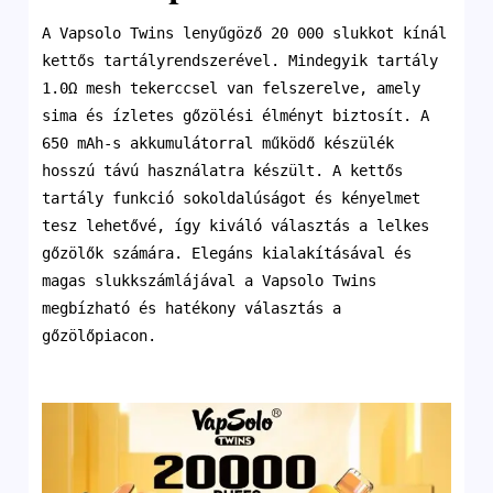
A Vapsolo Twins lenyűgöző 20 000 slukkot kínál
kettős tartályrendszerével. Mindegyik tartály
1.0Ω mesh tekerccsel van felszerelve, amely
sima és ízletes gőzölési élményt biztosít. A
650 mAh-s akkumulátorral működő készülék
hosszú távú használatra készült. A kettős
tartály funkció sokoldalúságot és kényelmet
tesz lehetővé, így kiváló választás a lelkes
gőzölők számára. Elegáns kialakításával és
magas slukkszámlájával a Vapsolo Twins
megbízható és hatékony választás a
gőzölőpiacon.