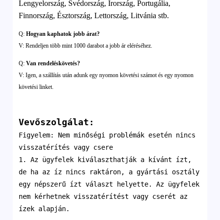
Lengyelország, Svédország, Írország, Portugália,
Finnország, Észtország, Lettország, Litvánia stb.
Q:
Hogyan kaphatok jobb árat?
V: Rendeljen több mint 1000 darabot a jobb ár eléréséhez.
Q:
Van rendeléskövetés?
V: Igen, a szállítás után adunk egy nyomon követési számot és egy nyomon
követési linket.
Vevőszolgálat:
Figyelem: Nem minőségi problémák esetén nincs
visszatérítés vagy csere
1. Az ügyfelek kiválaszthatják a kívánt ízt,
de ha az íz nincs raktáron, a gyártási osztály
egy népszerű ízt választ helyette. Az ügyfelek
nem kérhetnek visszatérítést vagy cserét az
ízek alapján.