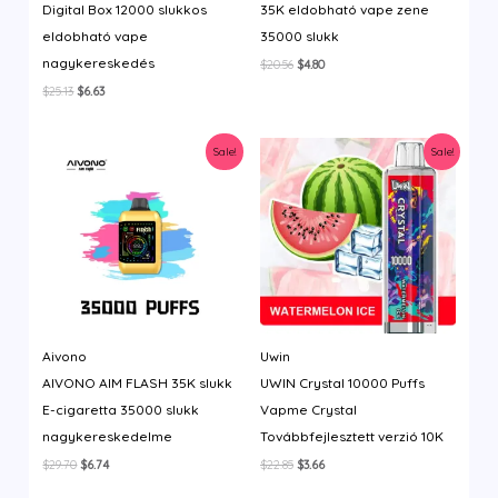
Digital Box 12000 slukkos
35K eldobható vape zene
eldobható vape
35000 slukk
nagykereskedés
Original
Current
$
20.56
$
4.80
price
price
Original
Current
$
25.13
$
6.63
was:
is:
price
price
$20.56.
$4.80.
was:
is:
$25.13.
$6.63.
Sale!
Sale!
Aivono
Uwin
AIVONO AIM FLASH 35K slukk
UWIN Crystal 10000 Puffs
E-cigaretta 35000 slukk
Vapme Crystal
nagykereskedelme
Továbbfejlesztett verzió 10K
Original
Current
Original
Current
$
29.70
$
6.74
$
22.85
$
3.66
price
price
price
price
was:
is:
was:
is: