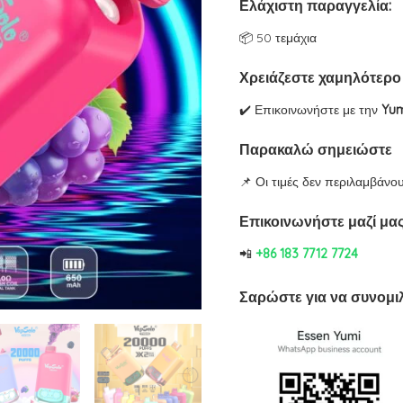
Ελάχιστη παραγγελία:
was:
τιμή
📦 50 τεμάχια
$34.27.
είναι
$8.57
Χρειάζεστε χαμηλότερο
✔️ Επικοινωνήστε με την
Yu
Παρακαλώ σημειώστε
📌 Οι τιμές δεν περιλαμβάνο
Επικοινωνήστε μαζί μ
📲
+86 183 7712 7724
Σαρώστε για να συνομι