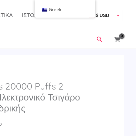
Greek
ΤΙΚΆ
ΙΣΤΟΛΌΓΙΟ
$ USD
€ EUR
Αναζήτηση
s 20000 Puffs 2
Ηλεκτρονικό Τσιγάρο
δρικής
ο
χουσα