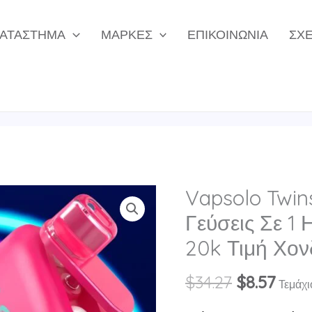
ΑΤΆΣΤΗΜΑ
ΜΆΡΚΕΣ
ΕΠΙΚΟΙΝΩΝΊΑ
ΣΧΕ
Vapsolo Twin
Γεύσεις Σε 1 
20k Τιμή Χον
Original
Η
$
34.27
$
8.57
Τεμάχι
price
τρέ