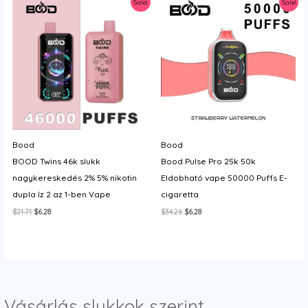
Sale!
Sale!
y
Bood
Bood
BOOD Twins 46k slukk
Bood Pulse Pro 25k 50k
nagykereskedés 2% 5% nikotin
Eldobható vape 50000 Puffs E-
dupla íz 2 az 1-ben Vape
cigaretta
Original
Current
Original
Current
$
21.71
$
6.28
$
34.26
$
6.28
price
price
price
price
was:
is:
was:
is:
$21.71.
$6.28.
$34.26.
$6.28.
Vásárlás slukkok szerint