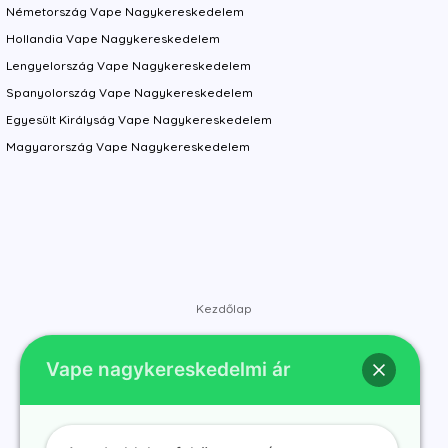
Németország Vape Nagykereskedelem
Hollandia Vape Nagykereskedelem
Lengyelország Vape Nagykereskedelem
Spanyolország Vape Nagykereskedelem
Egyesült Királyság Vape Nagykereskedelem
Magyarország Vape Nagykereskedelem
Kezdőlap
Bolt
Vape nagykereskedelmi ár
Márkák
Kapcsolat
Rólunk