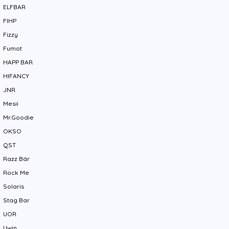
ELFBAR
FIHP
Fizzy
Fumot
HAPP BAR
HIFANCY
JNR
Mesii
Mr.Goodie
OKSO
QST
Razz Bár
Rock Me
Solaris
Stag Bar
UOR
Uwin