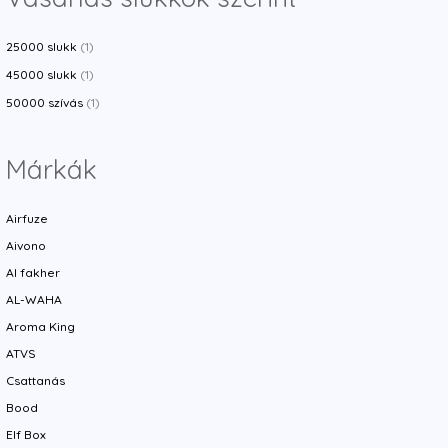
25000 slukk
(1)
45000 slukk
(1)
50000 szívás
(1)
Márkák
Airfuze
Aivono
Al fakher
AL-WAHA
Aroma King
ATVS
Csattanás
Bood
Elf Box