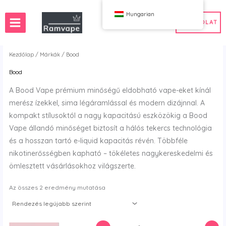
Ugrás
Hungarian
a
KAPCSOLAT
tartalomra
Kezdőlap
/
Márkák
/ Bood
Bood
)
 50db
Franciaország Nagykereskedelmi Vape
A Bood Vape prémium minőségű eldobható vape-eket kínál
edelem
yelország Vape Nagykereskedelem
Spanyolország Vape Nagykereskedelem
merész ízekkel, sima légáramlással és modern dizájnnal. A
ereskedelem
kompakt stílusoktól a nagy kapacitású eszközökig a Bood
Vape állandó minőséget biztosít a hálós tekercs technológia
és a hosszan tartó e-liquid kapacitás révén. Többféle
WAHA
Csattanás
nikotinerősségben kapható – tökéletes nagykereskedelmi és
ox
FIHP
ömlesztett vásárlásokhoz világszerte.
 BAR
HIFANCY
oodie
OKSO
Rendezés
Az összes 2 eredmény mutatása
legújabb
 Me
Stag Bar
szerint
UZY
K
Vozol