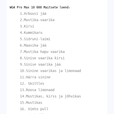
WGA Pro Max 10 000
Maitsete loend:
1.Arbuusi jää
2.Mustika-vaarika
3.Kirsi
4.Kummikaru
5.Sidruni-laimi
6.Maasika jää
7.Mustika hapu vaarika
8.Sinise vaarika kirsi
9.Sinise vaarika jää
10.Sinine vaarikas ja limonaad
11.Härra sinine
12. Skittles
13.Roosa limonaad
14.Mustikas, kirss ja jõhvikas
15.Mustikas
16. Vimto pull