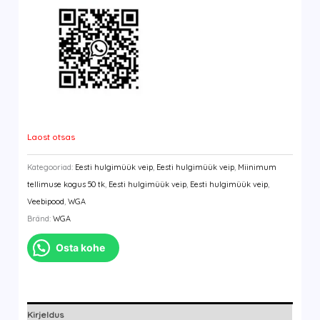
Laost otsas
Kategooriad:
Eesti hulgimüük veip
,
Eesti hulgimüük veip
,
Miinimum
tellimuse kogus 50 tk
,
Eesti hulgimüük veip
,
Eesti hulgimüük veip
,
Veebipood
,
WGA
Bränd:
WGA
Osta kohe
Kirjeldus