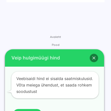
Avaleht
Pood
Brändid
Veip hulgimüügi hind
Kontakt
Meist
Blogi
Veebisaidi hind ei sisalda saatmiskulusid.
Võta meiega ühendust, et saada rohkem
soodustust
© 2025 ramvape osta veip hulgi soodushinnaga. Powered by