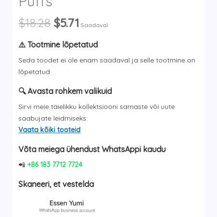
Puffs
Algne
Current
$
18.28
$
5.71
Saadaval
hind
price
oli:
is:
⚠️ Tootmine lõpetatud
$18.28.
$5.71.
Seda toodet ei ole enam saadaval ja selle tootmine on
lõpetatud.
🔍 Avasta rohkem valikuid
Sirvi meie täielikku kollektsiooni sarnaste või uute
saabujate leidmiseks:
Vaata kõiki tooteid
Võta meiega ühendust WhatsAppi kaudu
📲
+86 183 7712 7724
Skaneeri, et vestelda