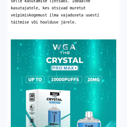
selle kasutamise lihtsaks. Ideaalne
kasutajatele, kes otsivad muretut
veipimiskogemust ilma vajaduseta uuesti
täitmise või hoolduse järele.