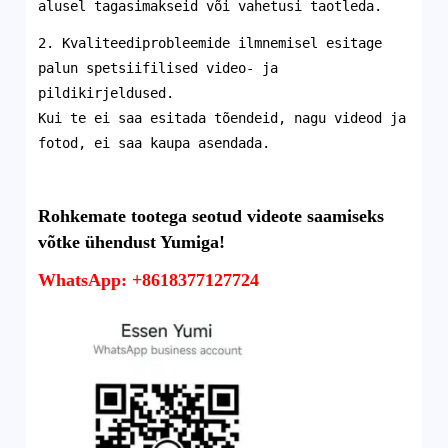
alusel tagasimakseid või vahetusi taotleda.
2. Kvaliteediprobleemide ilmnemisel esitage
palun spetsiifilised video- ja
pildikirjeldused.
Kui te ei saa esitada tõendeid, nagu videod ja
fotod, ei saa kaupa asendada.
Rohkemate tootega seotud videote saamiseks
võtke ühendust Yumiga!
WhatsApp: +8618377127724