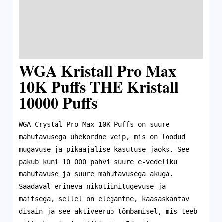
Lisainfo
Bränd
Arvustused (0)
WGA Kristall Pro Max
10K Puffs THE Kristall
10000 Puffs
WGA Crystal Pro Max 10K Puffs on suure
mahutavusega ühekordne veip, mis on loodud
mugavuse ja pikaajalise kasutuse jaoks. See
pakub kuni 10 000 pahvi suure e-vedeliku
mahutavuse ja suure mahutavusega akuga.
Saadaval erineva nikotiinitugevuse ja
maitsega, sellel on elegantne, kaasaskantav
disain ja see aktiveerub tõmbamisel, mis teeb