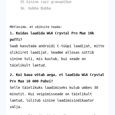
35.Sinine razz granaatõun
36. Hubba Bubba
Mõtlesime, et võiksite teada:
1. Kuidas laadida WGA Crystal Pro Max 10k
puffi?
Saab kasutada androidi C-tüüpi laadijat, mitte
ülikiiret laadijat. Seadme allosas süttib
sinine tuli, mis kustub, kui seade on
täielikult laetud.
2. Kui kaua võtab aega, et laadida
WGA Crystal
Pro Max 10 000
Pahvi
?
Selle täielikuks laadimiseks kulub umbes 30
minutit. Kui veipimisseade on täielikult
laetud, lülitub sinine laadimisindikaator
välja.