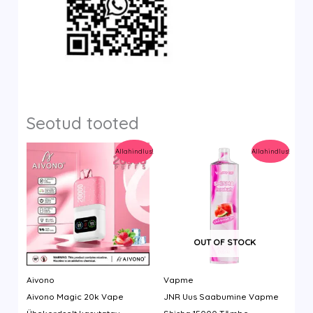
Seotud tooted
Allahindlus!
Allahindlus!
OUT OF STOCK
Aivono
Vapme
Aivono Magic 20k Vape
JNR Uus Saabumine Vapme