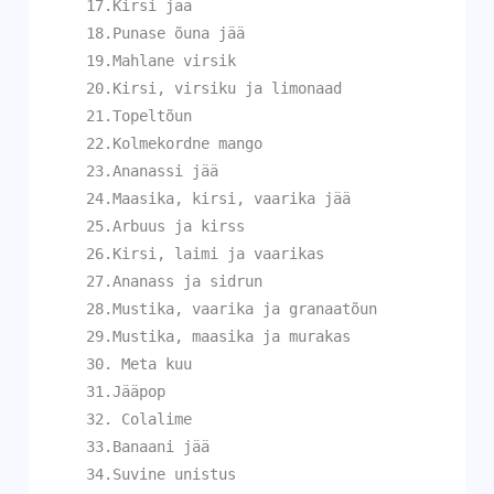
17.Kirsi jää
18.Punase õuna jää
19.Mahlane virsik
20.Kirsi, virsiku ja limonaad
21.Topeltõun
22.Kolmekordne mango
23.Ananassi jää
24.Maasika, kirsi, vaarika jää
25.Arbuus ja kirss
26.Kirsi, laimi ja vaarikas
27.Ananass ja sidrun
28.Mustika, vaarika ja granaatõun
29.Mustika, maasika ja murakas
30. Meta kuu
31.Jääpop
32. Colalime
33.Banaani jää
34.Suvine unistus