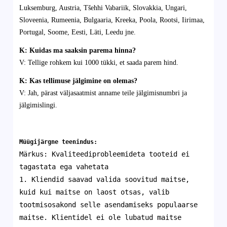
Luksemburg, Austria, Tšehhi Vabariik, Slovakkia, Ungari,
Sloveenia, Rumeenia, Bulgaaria, Kreeka, Poola, Rootsi, Iirimaa,
Portugal, Soome, Eesti, Läti, Leedu jne.
K: Kuidas ma saaksin parema hinna?
V: Tellige rohkem kui 1000 tükki, et saada parem hind.
K: Kas tellimuse jälgimine on olemas?
V: Jah, pärast väljasaatmist anname teile jälgimisnumbri ja
jälgimislingi.
Müügijärgne teenindus:
Märkus: Kvaliteediprobleemideta tooteid ei
tagastata ega vahetata
1. Kliendid saavad valida soovitud maitse,
kuid kui maitse on laost otsas, valib
tootmisosakond selle asendamiseks populaarse
maitse. Klientidel ei ole lubatud maitse