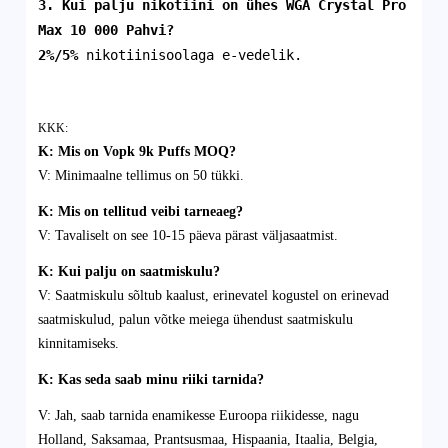
3. Kui palju nikotiini on ühes
WGA Crystal Pro
Max 10 000
Pahvi
?
2%/5%
nikotiinisoolaga e-vedelik.
KKK:
K: Mis on Vopk 9k Puffs MOQ?
V: Minimaalne tellimus on 50 tükki.
K: Mis on tellitud veibi tarneaeg?
V: Tavaliselt on see 10-15 päeva pärast väljasaatmist.
K: Kui palju on saatmiskulu?
V: Saatmiskulu sõltub kaalust, erinevatel kogustel on erinevad
saatmiskulud, palun võtke meiega ühendust saatmiskulu
kinnitamiseks.
K: Kas seda saab minu riiki tarnida?
V: Jah, saab tarnida enamikesse Euroopa riikidesse, nagu
Holland, Saksamaa, Prantsusmaa, Hispaania, Itaalia, Belgia,