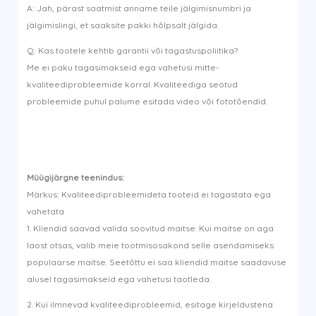
A: Jah, pärast saatmist anname teile jälgimisnumbri ja
jälgimislingi, et saaksite pakki hõlpsalt jälgida.
Q: Kas tootele kehtib garantii või tagastuspoliitika?
Me ei paku tagasimakseid ega vahetusi mitte-
kvaliteediprobleemide korral. Kvaliteediga seotud
probleemide puhul palume esitada video või fototõendid.
Müügijärgne teenindus:
Märkus: Kvaliteediprobleemideta tooteid ei tagastata ega
vahetata
1. Kliendid saavad valida soovitud maitse. Kui maitse on aga
laost otsas, valib meie tootmisosakond selle asendamiseks
populaarse maitse. Seetõttu ei saa kliendid maitse saadavuse
alusel tagasimakseid ega vahetusi taotleda.
2. Kui ilmnevad kvaliteediprobleemid, esitage kirjeldustena