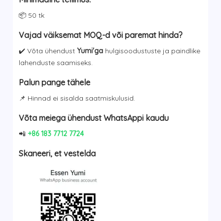
oli:
is:
$34.26.
$5.60.
📦 50 tk
Vajad väiksemat MOQ-d või paremat hinda?
✔️ Võta ühendust
Yumi'ga
hulgisoodustuste ja paindlike
lahenduste saamiseks.
Palun pange tähele
📌 Hinnad ei sisalda saatmiskulusid.
Võta meiega ühendust WhatsAppi kaudu
📲
+86 183 7712 7724
Skaneeri, et vestelda