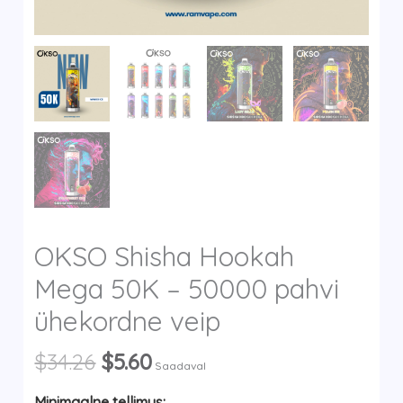
y
OKSO Shisha Hookah
Mega 50K – 50000 pahvi
ühekordne veip
Algne
Current
$
34.26
$
5.60
Saadaval
hind
price
Minimaalne tellimus: