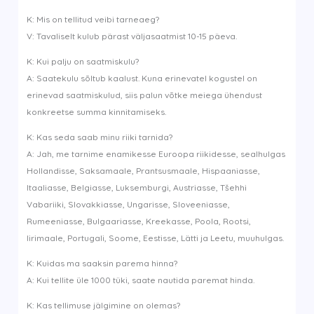
K: Mis on tellitud veibi tarneaeg?
V: Tavaliselt kulub pärast väljasaatmist 10-15 päeva.
K: Kui palju on saatmiskulu?
A: Saatekulu sõltub kaalust. Kuna erinevatel kogustel on
erinevad saatmiskulud, siis palun võtke meiega ühendust
konkreetse summa kinnitamiseks.
K: Kas seda saab minu riiki tarnida?
A: Jah, me tarnime enamikesse Euroopa riikidesse, sealhulgas
Hollandisse, Saksamaale, Prantsusmaale, Hispaaniasse,
Itaaliasse, Belgiasse, Luksemburgi, Austriasse, Tšehhi
Vabariiki, Slovakkiasse, Ungarisse, Sloveeniasse,
Rumeeniasse, Bulgaariasse, Kreekasse, Poola, Rootsi,
Iirimaale, Portugali, Soome, Eestisse, Lätti ja Leetu, muuhulgas.
K: Kuidas ma saaksin parema hinna?
A: Kui tellite üle 1000 tüki, saate nautida paremat hinda.
K: Kas tellimuse jälgimine on olemas?