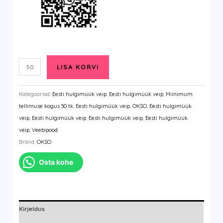
LISA KORVI
Kogus
Kategooriad:
Eesti hulgimüük veip
,
Eesti hulgimüük veip
,
Miinimum
tellimuse kogus 50 tk
,
Eesti hulgimüük veip
,
OKSO
,
Eesti hulgimüük
veip
,
Eesti hulgimüük veip
,
Eesti hulgimüük veip
,
Eesti hulgimüük
veip
,
Veebipood
Bränd:
OKSO
Osta kohe
Kirjeldus