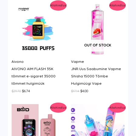
Allahindlus!
Allahindlus!
OUT OF STOCK
Aivono
Vapme
AIVONO AIM FLASH 35K
JNR Uus Saabumine Vapme
tõmmet e-sigaret 35000
Shisha 15000 Tõmbe
tõmmet hulgimüük
Hulgimüügi Vape
Algne
Current
Algne
Current
$
29.70
$
6.74
$
17.14
$
4.00
hind
price
hind
price
oli:
is:
oli:
is:
$29.70.
$6.74.
$17.14.
$4.00.
Allahindlus!
Allahindlus!