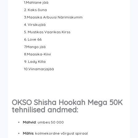
1.Mahlane jää
2. Kaks õuna
3.Maasika Arbuusi Närimiskumm
4. Virsikujää
5. Mustikas Vaarikas Kirss
6. Love 66
7.Mango jää
8.Maasika-Kiivi
9. Lady Killa
10.Viinamarjajää
OKSO Shisha Hookah Mega 50K
tehnilised andmed:
Mahvid
: umbes 50 000
Mähis
: kolmekordne võrgust spiraal