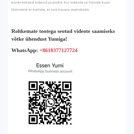
konkreetsed videod ja pildid. Kui videote ja fotode kujul
tõendeid ei esitata, ei saa kaupa asendada.
Rohkemate tootega seotud videote saamiseks
võtke ühendust Yumiga!
WhatsApp:
+8618377127724