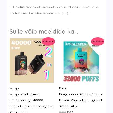
⚠️
Hoiatus:
See toode sisaldab nikotiini. Nikotiin on sõltuvust
tekitav aine. Ainult täiskasvanutele (18+).
Sulle võib meeldida ka…
Allahindlus!
Allahindlus!
Waspe
Pauk
Waspe 40k tõmmet
Bang Leader 32K Puff Double
topeltmaitsega 40000
Flavour Vape 2 In 1 Hulgimüük
tõmmet ühekordne e-sigaret
32000 Puffs
20mg 50mg
Algne
Current
$
17.14
$
3.77