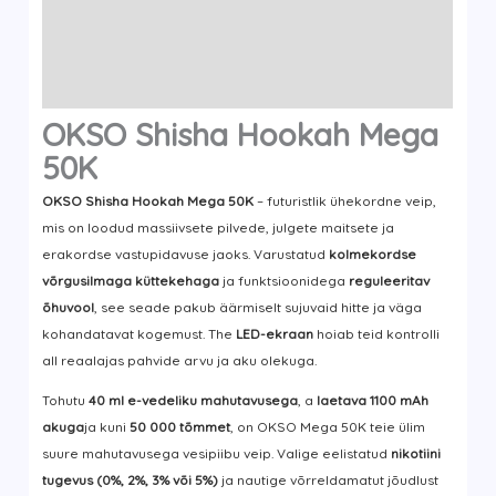
Lisainfo
Bränd
Arvustused (0)
OKSO Shisha Hookah Mega
50K
OKSO Shisha Hookah Mega 50K
– futuristlik ühekordne veip,
mis on loodud massiivsete pilvede, julgete maitsete ja
erakordse vastupidavuse jaoks. Varustatud
kolmekordse
võrgusilmaga küttekehaga
ja funktsioonidega
reguleeritav
õhuvool
, see seade pakub äärmiselt sujuvaid hitte ja väga
kohandatavat kogemust. The
LED-ekraan
hoiab teid kontrolli
all reaalajas pahvide arvu ja aku olekuga.
Tohutu
40 ml e-vedeliku mahutavusega
, a
laetava 1100 mAh
akuga
ja kuni
50 000 tõmmet
, on OKSO Mega 50K teie ülim
suure mahutavusega vesipiibu veip. Valige eelistatud
nikotiini
tugevus (0%, 2%, 3% või 5%)
ja nautige võrreldamatut jõudlust