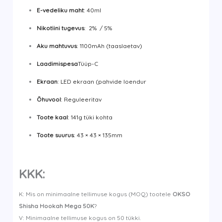
E-vedeliku maht
: 40ml
Nikotiini tugevus
: 2% / 5%
Aku mahtuvus
: 1100mAh (taaslaetav)
Laadimispesa
Tüüp-C
Ekraan
: LED ekraan (pahvide loendur
Õhuvool
: Reguleeritav
Toote kaal
: 141g tüki kohta
Toote suurus
: 43 × 43 × 135mm
KKK:
K: Mis on minimaalne tellimuse kogus (MOQ) tootele
OKSO
Shisha Hookah Mega 50K
?
V: Minimaalne tellimuse kogus on 50 tükki.