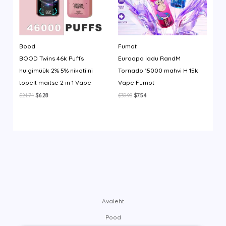
Bood
Fumot
BOOD Twins 46k Puffs
Euroopa ladu RandM
hulgimüük 2% 5% nikotiini
Tornado 15000 mahvi H 15k
topelt maitse 2 in 1 Vape
Vape Fumot
Algne
Current
Algne
Current
$
21.71
$
6.28
$
39.98
$
7.54
hind
price
hind
price
oli:
is:
oli:
is:
$21.71.
$6.28.
$39.98.
$7.54.
Avaleht
Pood