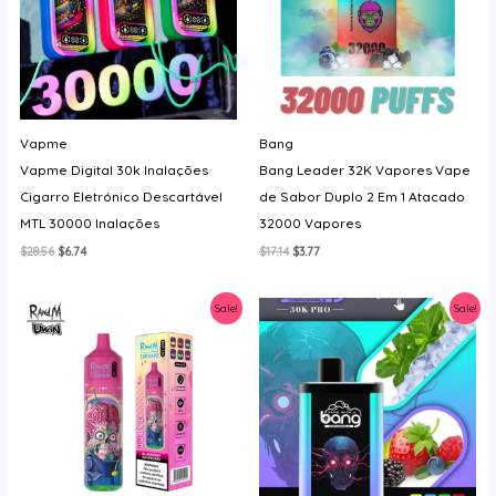
Vapme
Bang
Vapme Digital 30k Inalações
Bang Leader 32K Vapores Vape
Cigarro Eletrónico Descartável
de Sabor Duplo 2 Em 1 Atacado
MTL 30000 Inalações
32000 Vapores
O
O
O
O
$
28.56
$
6.74
$
17.14
$
3.77
preço
preço
preço
preço
original
atual
original
atual
era:
é:
era:
é:
Sale!
Sale!
$28.56.
$6.74.
$17.14.
$3.77.