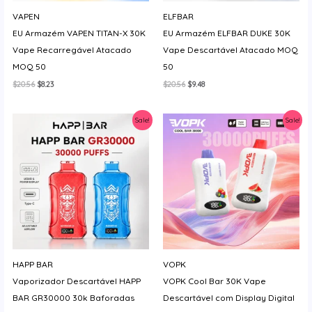
y
VAPEN
ELFBAR
EU Armazém VAPEN TITAN-X 30K
EU Armazém ELFBAR DUKE 30K
Vape Recarregável Atacado
Vape Descartável Atacado MOQ
MOQ 50
50
O
O
O
O
$
20.56
$
8.23
$
20.56
$
9.48
preço
preço
preço
preço
original
atual
original
atual
era:
é:
era:
é:
Sale!
Sale!
$20.56.
$8.23.
$20.56.
$9.48.
HAPP BAR
VOPK
Vaporizador Descartável HAPP
VOPK Cool Bar 30K Vape
BAR GR30000 30k Baforadas
Descartável com Display Digital