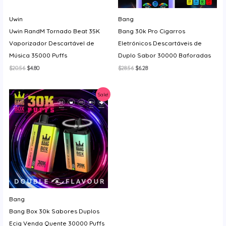
Uwin
Bang
Uwin RandM Tornado Beat 35K
Bang 30k Pro Cigarros
Vaporizador Descartável de
Eletrónicos Descartáveis de
Música 35000 Puffs
Duplo Sabor 30000 Baforadas
O
O
O
O
$
20.56
$
4.80
$
28.56
$
6.28
preço
preço
preço
preço
original
atual
original
atual
era:
é:
era:
é:
Sale!
$20.56.
$4.80.
$28.56.
$6.28.
Bang
Bang Box 30k Sabores Duplos
Ecig Venda Quente 30000 Puffs