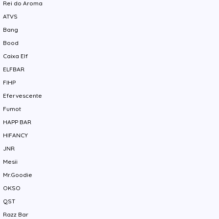
Rei do Aroma
ATVS
Bang
Bood
Caixa Elf
ELFBAR
FIHP
Efervescente
Fumot
HAPP BAR
HIFANCY
JNR
Mesii
Mr.Goodie
OKSO
QST
Razz Bar