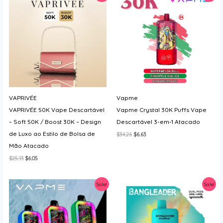
VAPRIVÉE
Vapme
VAPRIVÉE 50K Vape Descartável
Vapme Crystal 30K Puffs Vape
– Soft 50K / Boost 30K – Design
Descartável 3-em-1 Atacado
de Luxo ao Estilo de Bolsa de
O
O
$
34.26
$
6.63
preço
preço
Mão Atacado
original
atual
era:
é:
O
O
$
25.13
$
6.05
$34.26.
$6.63.
preço
preço
original
atual
era:
é:
Sale!
Sale!
$25.13.
$6.05.