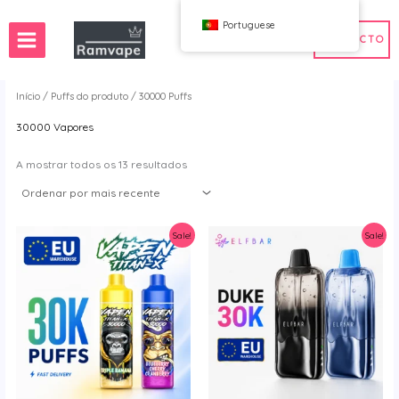
Ir
Portuguese
para
CONTACTO
o
conteúdo
Início
/ Puffs do produto / 30000 Puffs
30000 Vapores
Rápida)
50 unidades
Vape por Grosso em França
 Baixos
 por Grosso na Polónia
Vape por Grosso em Espanha
Ordenado
A mostrar todos os 13 resultados
por
mais
al
recente
Sale!
Sale!
WAHA
Bang
 Elf
FIHP
 BAR
HIFANCY
oodie
OKSO
 Me
Bar Stag
UZY
K
Vozol