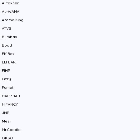
Al fakher
AL-WAHA
Aroma King
ATVS
Bumbas
Bood
Elf Box
ELFBAR
FIHP
Fizzy
Fumot
HAPP BAR
HIFANCY
JNR
Mesii
Mr.Goodie
OKSO