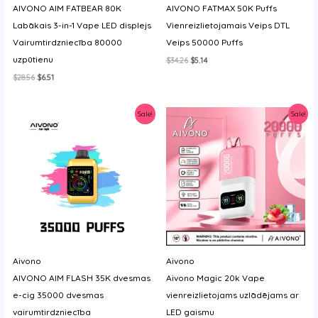
AIVONO AIM FATBEAR 80K
AIVONO FATMAX 50K Puffs
y
Labākais 3-in-1 Vape LED displejs
Vienreizlietojamais Veips DTL
Vairumtirdzniecība 80000
Veips 50000 Puffs
uzpūtienu
Original
Current
$
34.26
$
5.14
price
price
Original
Current
$
28.56
$
6.51
was:
is:
price
price
$34.26.
$5.14.
was:
is:
$28.56.
$6.51.
Sale!
Sale!
Aivono
Aivono
AIVONO AIM FLASH 35K dvesmas
Aivono Magic 20k Vape
e-cig 35000 dvesmas
vienreizlietojams uzlādējams ar
vairumtirdzniecība
LED gaismu