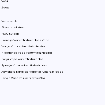
WGA
Zooy
Visi produkti
Eiropas noliktava
MOQ 50 gab
Francija Vairumtirdzniecības Vape
Vācija Vape vairumtirdzniecība
Nīderlande Vape vairumtirdzniecība
Polija Vape vairumtirdzniecība
Spānija Vape vairumtirdzniecība
Apvienotā Karaliste Vape vairumtirdzniecība
Latvija Vape vairumtirdzniecība