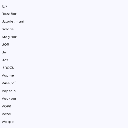
QST
Razz Bar
Uzturiet mani
Solaris
Stag Bar
UOR
Uwin
UZY
IEROČU
Vapme
VAPRIVÉE
Vapsolo
Vookbar
VOPK
Vozol
Waspe