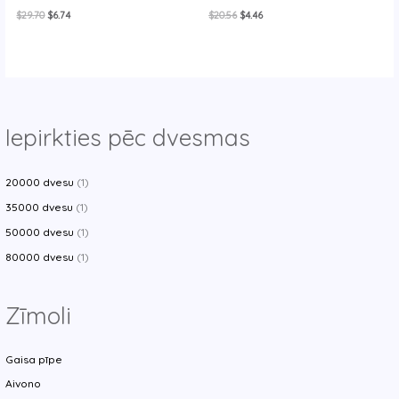
Original
Current
Original
Current
$
29.70
$
6.74
$
20.56
$
4.46
price
price
price
price
was:
is:
was:
is:
$29.70.
$6.74.
$20.56.
$4.46.
Iepirkties pēc dvesmas
20000 dvesu
(1)
35000 dvesu
(1)
50000 dvesu
(1)
80000 dvesu
(1)
Zīmoli
Gaisa pīpe
Aivono