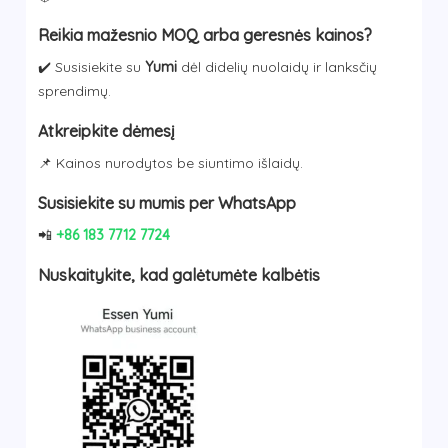
Reikia mažesnio MOQ arba geresnės kainos?
✔️ Susisiekite su
Yumi
dėl didelių nuolaidų ir lanksčių
sprendimų.
Atkreipkite dėmesį
📌 Kainos nurodytos be siuntimo išlaidų.
Susisiekite su mumis per WhatsApp
📲
+86 183 7712 7724
Nuskaitykite, kad galėtumėte kalbėtis