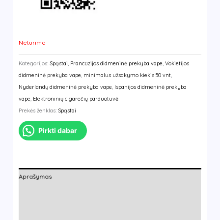
Neturime
Kategorijos:
Spąstai
,
Prancūzijos didmeninė prekyba vape
,
Vokietijos
didmeninė prekyba vape
,
minimalus užsakymo kiekis 50 vnt
,
Nyderlandų didmeninė prekyba vape
,
Ispanijos didmeninė prekyba
vape
,
Elektroninių cigarečių parduotuvė
Prekės ženklas:
Spąstai
Pirkti dabar
Aprašymas
Papildoma informacija
Gamintojas