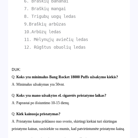
6. Braškių bananai
7. Braškių mangai
8. Trigubų uogų ledas
9.Braškių arbūzas
10.Arbūzų ledas
11. Mėlynųjų aviečių ledas
12. Rūgštus obuolių ledas
DUK:
Q:
Koks yra minimalus Bang Rocket 18000 Puffs užsakymo kiekis?
A: Minimalus užsakymas yra 50vnt.
Q:
Koks yra mano užsakytos el. cigaretės pristatymo laikas?
A: Paprastai po išsiuntimo 10-15 dienų.
Q:
Kiek kainuoja pristatymas?
A: Pristatymo kaina priklauso nuo svorio, skirtingi kiekiai turi skirtingas
pristatymo kainas, susisiekite su mumis, kad patvirtintumėte pristatymo kainą.