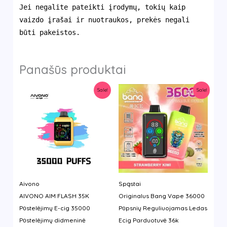
Jei negalite pateikti įrodymų, tokių kaip
vaizdo įrašai ir nuotraukos, prekės negali
būti pakeistos.
Panašūs produktai
Sale!
Sale!
Aivono
Spąstai
AIVONO AIM FLASH 35K
Originalus Bang Vape 36000
Pūstelėjimų E-cig 35000
Pūpsnių Reguliuojamas Ledas
Pūstelėjimų didmeninė
Ecig Parduotuvė 36k