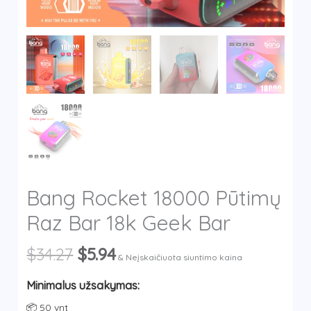
y
Bang Rocket 18000 Pūtimų
Raz Bar 18k Geek Bar
Original
Current
$
34.27
$
5.94
& Neįskaičiuota siuntimo kaina
price
price
was:
is:
Minimalus užsakymas:
$34.27.
$5.94.
📦 50 vnt