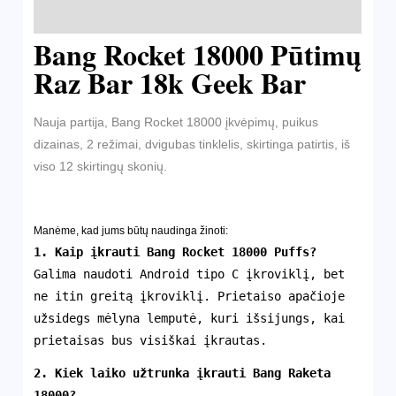
Atsiliepimai (0)
Bang Rocket 18000 Pūtimų
Raz Bar 18k Geek Bar
Nauja partija, Bang Rocket 18000 įkvėpimų, puikus
dizainas, 2 režimai, dvigubas tinklelis, skirtinga patirtis, iš
viso 12 skirtingų skonių.
Manėme, kad jums būtų naudinga žinoti:
1. Kaip įkrauti Bang Rocket 18000 Puffs?
Galima naudoti Android tipo C įkroviklį, bet
ne itin greitą įkroviklį. Prietaiso apačioje
užsidegs mėlyna lemputė, kuri išsijungs, kai
prietaisas bus visiškai įkrautas.
2. Kiek laiko užtrunka įkrauti
Bang Raketa
18000
?