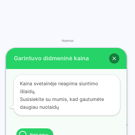
Namai
Parduotuvė
Garintuvo didmeninė kaina
Prekių ženklai
Susisiekite
Apie
Kaina svetainėje neapima siuntimo
Tinklaraštis
išlaidų.
Susisiekite su mumis, kad gautumėte
daugiau nuolaidų
© 2025 ramvape gauk garintuvą didmenine nuolaida. Valdoma
ramvape gauk garintuvą didmenine nuolaida.
Pirkti dabar