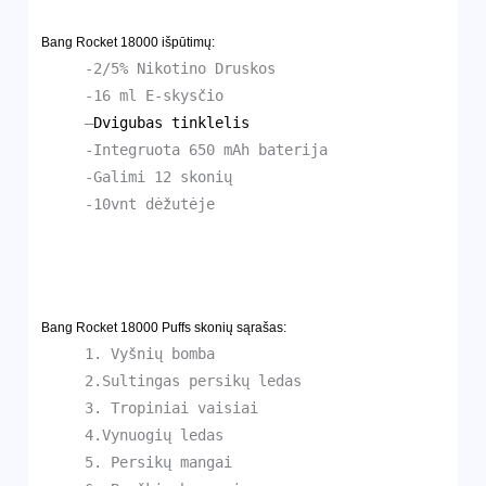
Bang Rocket 18000 išpūtimų:
-2/5% Nikotino Druskos
-16 ml E-skysčio
–
Dvigubas tinklelis
-Integruota 650 mAh baterija
-Galimi 12 skonių
-10vnt dėžutėje
Bang Rocket 18000 Puffs skonių sąrašas:
1. Vyšnių bomba
2.Sultingas persikų ledas
3. Tropiniai vaisiai
4.Vynuogių ledas
5. Persikų mangai