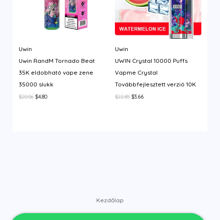
Uwin
Uwin
Uwin RandM Tornado Beat
UWIN Crystal 10000 Puffs
35K eldobható vape zene
Vapme Crystal
35000 slukk
Továbbfejlesztett verzió 10K
Original
Current
Original
Current
$
20.56
$
4.80
$
22.85
$
3.66
price
price
price
price
was:
is:
was:
is:
$20.56.
$4.80.
$22.85.
$3.66.
Kezdőlap
Bolt