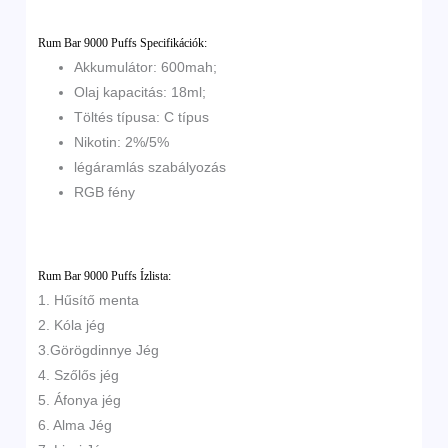
Rum Bar 9000 Puffs Specifikációk:
Akkumulátor: 600mah;
Olaj kapacitás: 18ml;
Töltés típusa: C típus
Nikotin: 2%/5%
légáramlás szabályozás
RGB fény
Rum Bar 9000 Puffs
Ízlista:
1. Hűsítő menta
2. Kóla jég
3.Görögdinnye Jég
4. Szőlős jég
5. Áfonya jég
6. Alma Jég