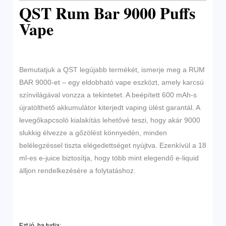
QST Rum Bar 9000 Puffs
Vape
Bemutatjuk a QST legújabb termékét, ismerje meg a RUM
BAR 9000-et – egy eldobható vape eszközt, amely karcsú
színvilágával vonzza a tekintetet. A beépített 600 mAh-s
újratölthető akkumulátor kiterjedt vaping ülést garantál. A
levegőkapcsoló kialakítás lehetővé teszi, hogy akár 9000
slukkig élvezze a gőzölést könnyedén, minden
belélegzéssel tiszta elégedettséget nyújtva. Ezenkívül a 18
ml-es e-juice biztosítja, hogy több mint elegendő e-liquid
álljon rendelkezésére a folytatáshoz.
Ezt jó, ha tudja: