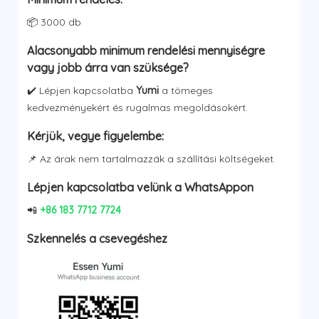
was:
is:
$17.14.
$4.46.
📦 3000 db
Alacsonyabb minimum rendelési mennyiségre
vagy jobb árra van szüksége?
✔️ Lépjen kapcsolatba
Yumi
a tömeges
kedvezményekért és rugalmas megoldásokért.
Kérjük, vegye figyelembe:
📌 Az árak nem tartalmazzák a szállítási költségeket.
Lépjen kapcsolatba velünk a WhatsAppon
📲
+86 183 7712 7724
Szkennelés a csevegéshez