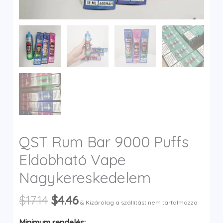
y
QST Rum Bar 9000 Puffs
Eldobható Vape
Nagykereskedelem
Original
Current
$
17.14
$
4.46
& Kizárólag a szállítást nem tartalmazza
price
price
Minimum rendelés: