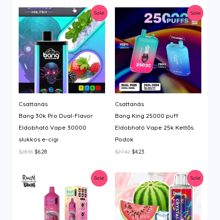
Sale!
Sale!
Csattanás
Csattanás
Bang 30k Pro Dual-Flavor
Bang King 25000 puff
Eldobható Vape 30000
Eldobható Vape 25k Kettős
slukkos e-cigi
Podok
Original
Current
Original
Current
$
28.56
$
6.28
$
27.42
$
4.23
price
price
price
price
was:
is:
was:
is:
$28.56.
$6.28.
$27.42.
$4.23.
Sale!
Sale!