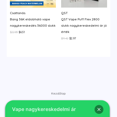
Csattanás
QST
Bang 36K eldobható vape
QST Vape Puff Flex 2800
nagykereskedés 36000 slukk
slukk nagykereskedelmi ár jó
érték
Original
Current
$
22.85
$
6.51
price
price
Original
Current
$
11.42
$
2.97
was:
is:
price
price
$22.85.
$6.51.
was:
is:
$11.42.
$2.97.
Kezdőlap
Bolt
Vape nagykereskedelmi ár
Márkák