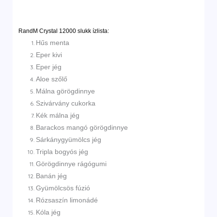
RandM Crystal 12000 slukk ízlista:
Hűs menta
Eper kivi
Eper jég
Aloe szőlő
Málna görögdinnye
Szivárvány cukorka
Kék málna jég
Barackos mangó görögdinnye
Sárkánygyümölcs jég
Tripla bogyós jég
Görögdinnye rágógumi
Banán jég
Gyümölcsös fúzió
Rózsaszín limonádé
Kóla jég