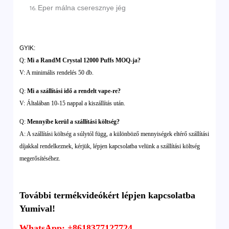
Eper málna cseresznye jég
GYIK:
Q:
Mi a RandM Crystal 12000 Puffs MOQ-ja?
V: A minimális rendelés 50 db.
Q:
Mi a szállítási idő a rendelt vape-re?
V: Általában 10-15 nappal a kiszállítás után.
Q:
Mennyibe kerül a szállítási költség?
A: A szállítási költség a súlytól függ, a különböző mennyiségek eltérő szállítási
díjakkal rendelkeznek, kérjük, lépjen kapcsolatba velünk a szállítási költség
megerősítéséhez.
További termékvideókért lépjen kapcsolatba
Yumival!
WhatsApp: +8618377127724