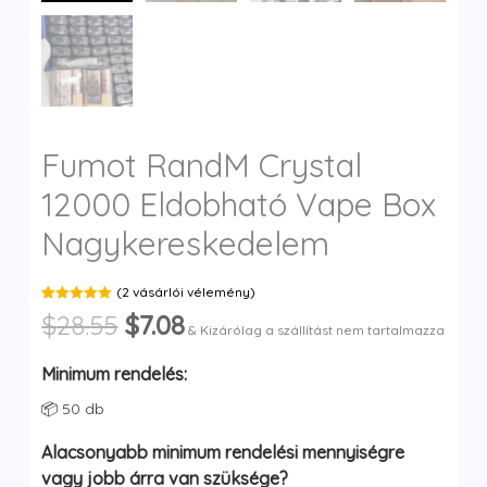
y
Fumot RandM Crystal
12000 Eldobható Vape Box
Nagykereskedelem
(
2
vásárlói vélemény)
Értékelés:
2
Original
Current
$
28.55
$
7.08
5.00
az 5-
& Kizárólag a szállítást nem tartalmazza
ből,
price
price
vásárlói
értékelés
was:
is:
Minimum rendelés:
alapján
$28.55.
$7.08.
📦 50 db
Alacsonyabb minimum rendelési mennyiségre
vagy jobb árra van szüksége?