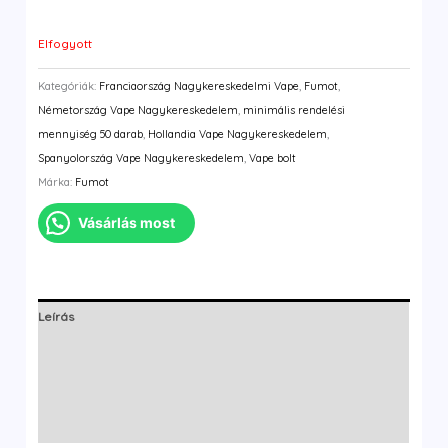
Elfogyott
Kategóriák:
Franciaország Nagykereskedelmi Vape
,
Fumot
,
Németország Vape Nagykereskedelem
,
minimális rendelési
mennyiség 50 darab
,
Hollandia Vape Nagykereskedelem
,
Spanyolország Vape Nagykereskedelem
,
Vape bolt
Márka:
Fumot
Vásárlás most
Leírás
További információk
Márka
Vélemények (2)