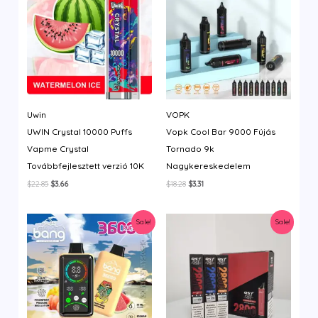
Uwin
VOPK
UWIN Crystal 10000 Puffs
Vopk Cool Bar 9000 Fújás
Vapme Crystal
Tornado 9k
Továbbfejlesztett verzió 10K
Nagykereskedelem
Original
Current
Original
Current
$
22.85
$
3.66
$
18.28
$
3.31
price
price
price
price
was:
is:
was:
is:
$22.85.
$3.66.
$18.28.
$3.31.
Sale!
Sale!