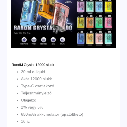
RandM Crystal 12000 slukk:
20 ml e-liquid
Akár 12000 slukk
Type-C csatlakozó
Teljesítményjelző
Olajjelző
2% vagy 5%
650mAh akkumulátor (újratölthető)
16 íz