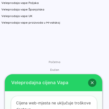
Veleprodaja vape Poljska
Veleprodaja vape Španjolska
Veleprodaja vape UK
Veleprodaja vape proizvoda u Hrvatskoj
Početna
Dućan
Marke
Veleprodajna cijena Vapa
Kontakt
O nama
Blog
Cijena web-mjesta ne uključuje troškove