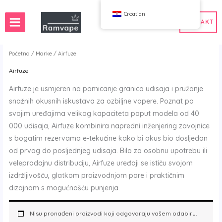
Preskoči
Croatian
na
KONTAKT
sadržaj
Početna
/
Marke
/ Airfuze
Airfuze
ava)
 50 kom
Veleprodaja vape Francuska
Airfuze je usmjeren na pomicanje granica udisaja i pružanje
ka
prodaja vape Poljska
Veleprodaja vape Španjolska
snažnih okusnih iskustava za ozbiljne vapere. Poznat po
 u Hrvatskoj
svojim uređajima velikog kapaciteta poput modela od 40
000 udisaja, Airfuze kombinira napredni inženjering zavojnice
s bogatim rezervama e-tekućine kako bi okus bio dosljedan
WAHA
Bang
od prvog do posljednjeg udisaja. Bilo za osobnu upotrebu ili
ox
FIHP
veleprodajnu distribuciju, Airfuze uređaji se ističu svojom
 BAR
HIFANCY
izdržljivošću, glatkom proizvodnjom pare i praktičnim
odin Dobrić
OKSO
dizajnom s mogućnošću punjenja.
 Me
Stag Bar
UZY
Nisu pronađeni proizvodi koji odgovaraju vašem odabiru.
K
Vozol