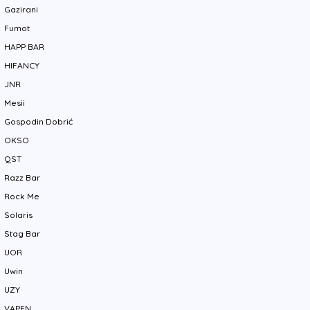
Gazirani
Fumot
HAPP BAR
HIFANCY
JNR
Mesii
Gospodin Dobrić
OKSO
QST
Razz Bar
Rock Me
Solaris
Stag Bar
UOR
Uwin
UZY
VAPEN