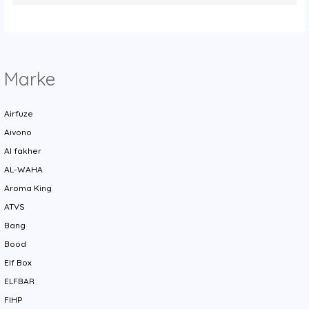
y
Marke
Airfuze
Aivono
Al fakher
AL-WAHA
Aroma King
ATVS
Bang
Bood
Elf Box
ELFBAR
FIHP