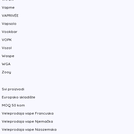
Vapme
VAPRIVÉE
Vapsolo
Vookbar
VOPK
Vozol
Waspe
WGA
Zooy
Svi proizvodi
Europsko skladište
MOQ 50 kom
Veleprodaja vape Francuska
Veleprodaja vape Njemačka
Veleprodaja vape Nizozemska