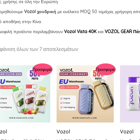
ς χρήσης σε όλη την Ευρώπη.
ομηθεύουμε
Vozol χονδρική
με ευέλικτο MOQ 50 τεμάχια, γρήγορη α
 αποθήκη στην Κίνα.
μοφιλή προϊόντα περιλαμβάνουν
Vozol Vista 40K
και
VOZOL GEAR Πάγ
Ταξινόμηση
φάνιση όλων των 7 αποτελεσμάτων
κατά
πιο
πρόσφατα
Προσφορά!
Προσφορά!
zol
Vozol
Vozol