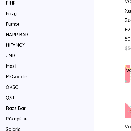
VO
FIHP
Χε
Fizzy
Συ
Fumot
Ελ
HAPP BAR
50
HIFANCY
$
3
JNR
Mesii
Mr.Goodie
OKSO
QST
Razz Bar
Ρόκαρέ με
Vo
Solaris