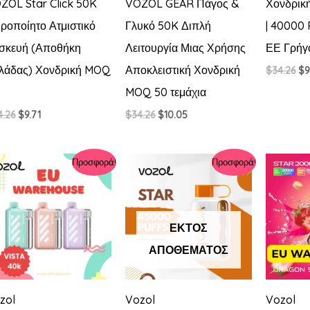
ZOL Star Click 50K
VOZOL GEAR Πάγος &
Χονδρική
ιροποίητο Ατμιστικό
Γλυκό 50K Διπλή
| 40000
σκευή (Αποθήκη
Λειτουργία Μιας Χρήσης
ΕΕ Γρήγ
λάδας) Χονδρική MOQ
Αποκλειστική Χονδρική
Or
$
34.26
$
9
pr
MOQ 50 τεμάχια
wa
$3
Original
Η
Original
Η
4.26
$
9.71
$
34.26
$
10.05
price
τρέχουσα
price
τρέχουσα
was:
τιμή
was:
τιμή
$34.26.
είναι:
$34.26.
είναι:
Προσφορά!
Προσφορά!
$9.71.
$10.05.
ΕΚΤΌΣ
ΑΠΟΘΈΜΑΤΟΣ
zol
Vozol
Vozol