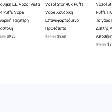
οθήκη ΕΕ Vozol Vista
Vozol Star 40k Puffs
Vozol S
K Puffs Vape
Vape Χονδρική
Puffs Ηλ
νδρική Ταχύτερη
Επαναφορτιζόμενο
Τσιγάρο
οστολή
Πρωτότυπο
Διπλής Λ
Αποθήκ
Original
Η
Original
Η
2.85
$
9.25
$
34.26
$
8.68
price
τρέχουσα
price
τρέχουσα
Ori
$
18.28
$
8
was:
τιμή
was:
τιμή
pr
$22.85.
είναι:
$34.26.
είναι:
wa
$9.25.
$8.68.
$18