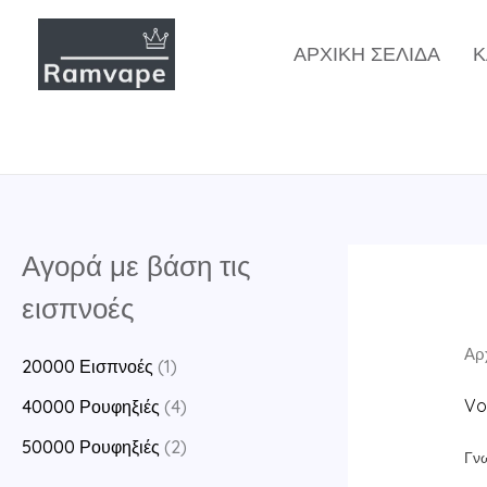
Μετάβαση
στο
ΑΡΧΙΚΉ ΣΕΛΊΔΑ
Κ
περιεχόμενο
Αγορά με βάση τις
εισπνοές
Αρ
20000 Εισπνοές
(1)
Vo
40000 Ρουφηξιές
(4)
50000 Ρουφηξιές
(2)
Γνω