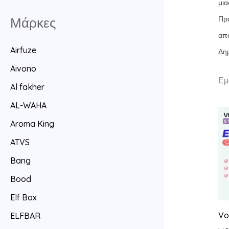
μια
Μάρκες
Πρ
από
Airfuze
Δη
Aivono
Εμ
Al fakher
AL-WAHA
Aroma King
ATVS
Bang
Bood
Elf Box
Vo
ELFBAR