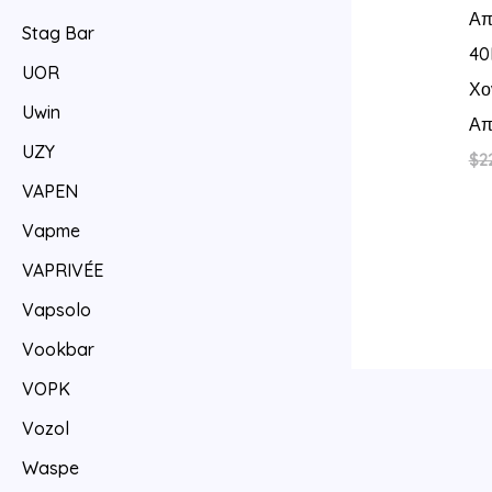
Απ
Stag Bar
40
UOR
Χο
Uwin
Απ
UZY
$
2
VAPEN
Vapme
VAPRIVÉE
Vapsolo
Vookbar
VOPK
Vozol
Waspe