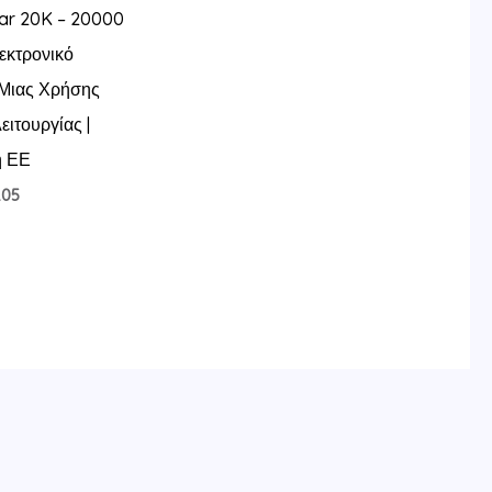
tar 20K – 20000
εκτρονικό
 Μιας Χρήσης
ειτουργίας |
η ΕΕ
ginal
Η
.05
ice
τρέχουσα
s:
τιμή
.28.
είναι:
$8.05.