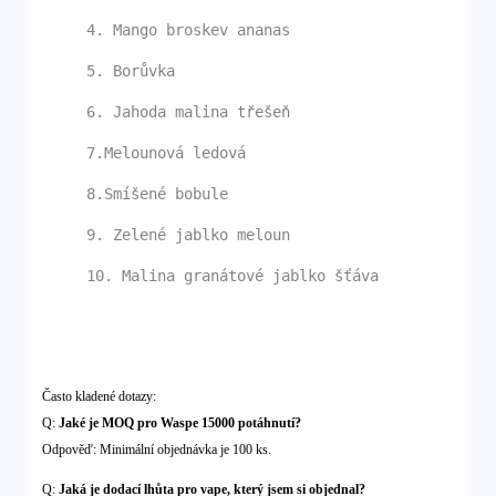
4. Mango broskev ananas
5. Borůvka
6. Jahoda malina třešeň
7.Melounová ledová
8.Smíšené bobule
9. Zelené jablko meloun
10. Malina granátové jablko šťáva
Často kladené dotazy:
Q:
Jaké je MOQ pro Waspe 15000 potáhnutí?
Odpověď: Minimální objednávka je 100 ks.
Q:
Jaká je dodací lhůta pro vape, který jsem si objednal?