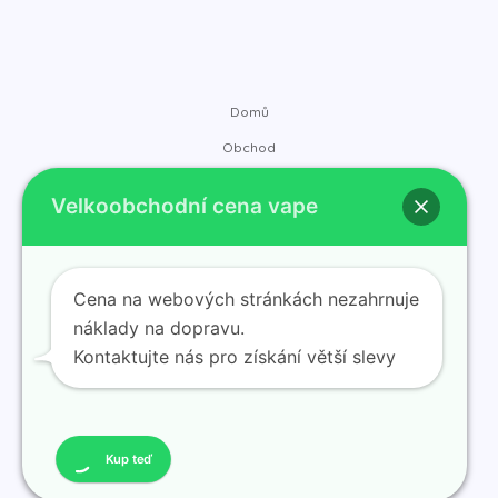
Domů
Obchod
Značky
Velkoobchodní cena vape
Kontakt
O nás
Blog
Cena na webových stránkách nezahrnuje
náklady na dopravu.
Kontaktujte nás pro získání větší slevy
© 2025 ramvape Získejte slevu na hromadný nákup vape.
Poháněno ramvape Získejte slevu na hromadný nákup vape.
Kup teď