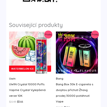
Související produkty
Prodej
Prodej
Uwin
Bang
UWIN Crystal 10000 Puffs
Bang Box 30k E-cigareta s
Vapme Crystal Vylepšená
dvojitou příchutí Žhavý
verze 10K
prodej 30000 potáhnutí
Vape
Původní
Aktuální
$
22.85
$
3.66
cena
cena