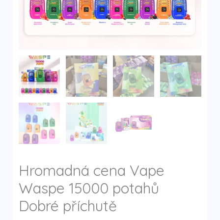
y
Hromadná cena Vape
Waspe 15000 potahů
Dobré příchutě