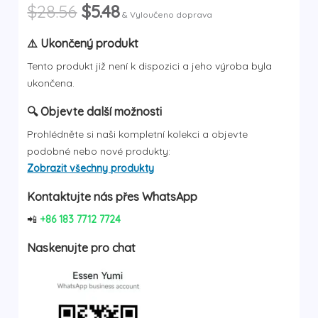
Původní
Aktuální
$
28.56
$
5.48
& Vyloučeno doprava
cena
cena
byla:
je:
⚠️ Ukončený produkt
$28.56.
$5.48.
Tento produkt již není k dispozici a jeho výroba byla
ukončena.
🔍 Objevte další možnosti
Prohlédněte si naši kompletní kolekci a objevte
podobné nebo nové produkty:
Zobrazit všechny produkty
Kontaktujte nás přes WhatsApp
📲
+86 183 7712 7724
Naskenujte pro chat