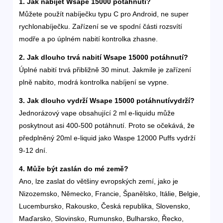
1. Jak nabíjet Wsape 15000 potáhnutí?
Můžete použít nabíječku typu C pro Android, ne super
rychlonabíječku. Zařízení se ve spodní části rozsvítí
modře a po úplném nabití kontrolka zhasne.
2. Jak dlouho trvá nabití
Wsape 15000 potáhnutí
?
Úplné nabití trvá přibližně 30 minut. Jakmile je zařízení
plně nabito, modrá kontrolka nabíjení se vypne.
3.
Jak dlouho vydrží
Wsape 15000 potáhnutí
vydrží?
Jednorázový vape obsahující 2 ml e-liquidu může
poskytnout asi 400-500 potáhnutí. Proto se očekává, že
předplněný 20ml e-liquid jako Waspe 12000 Puffs vydrží
9-12 dní.
4. Může být zaslán do mé země?
Ano, lze zaslat do většiny evropských zemí, jako je
Nizozemsko, Německo, Francie, Španělsko, Itálie, Belgie,
Lucembursko, Rakousko, Česká republika, Slovensko,
Maďarsko, Slovinsko, Rumunsko, Bulharsko, Řecko,