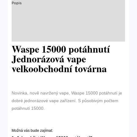
Popis
Další informace
Značka
Hodnocení (0)
Waspe 15000 potáhnutí
Jednorázová vape
velkoobchodní továrna
Novinka, nově navržený vape, Waspe 15000 potáhnutí je
dobré jednorázové vape zařízení. S působivým počtem
potáhnutí 15000.
Možná vás bude zajímat: