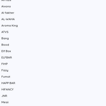
Aivono
Al fakher
AL-WAHA
Aroma King
ATVS
Bang
Bood
Elf Box
ELFBAR
FIHP
Fizzy
Fumot
HAPP BAR
HIFANCY
JNR
Mesii