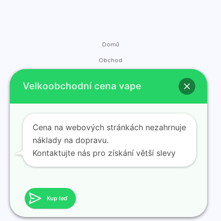
Domů
Obchod
Značky
Velkoobchodní cena vape
Kontakt
O nás
Blog
Cena na webových stránkách nezahrnuje
náklady na dopravu.
Kontaktujte nás pro získání větší slevy
© 2025 ramvape Získejte slevu na hromadný nákup vape.
Poháněno ramvape Získejte slevu na hromadný nákup vape.
Kup teď