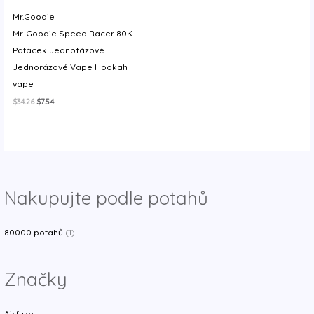
y
Mr.Goodie
Mr. Goodie Speed Racer 80K
Potácek Jednofázové
Jednorázové Vape Hookah
vape
Původní
Aktuální
$
34.26
$
7.54
cena
cena
byla:
je:
$34.26.
$7.54.
Nakupujte podle potahů
80000 potahů
(1)
Značky
Airfuze