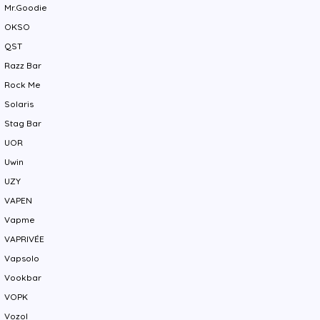
Mr.Goodie
OKSO
QST
Razz Bar
Rock Me
Solaris
Stag Bar
UOR
Uwin
UZY
VAPEN
Vapme
VAPRIVÉE
Vapsolo
Vookbar
VOPK
Vozol