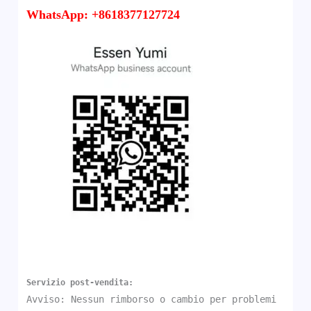
WhatsApp: +8618377127724
Servizio post-vendita:
Avviso: Nessun rimborso o cambio per problemi