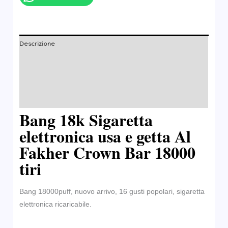
Descrizione
Informazioni aggiuntive
Marchio
Recensioni (0)
Bang 18k Sigaretta
elettronica usa e getta Al
Fakher Crown Bar 18000
tiri
Bang 18000puff, nuovo arrivo, 16 gusti popolari, sigaretta
elettronica ricaricabile.