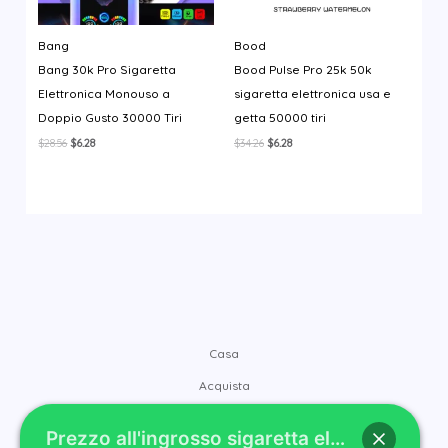
Bang
Bood
Bang 30k Pro Sigaretta
Bood Pulse Pro 25k 50k
Elettronica Monouso a
sigaretta elettronica usa e
Doppio Gusto 30000 Tiri
getta 50000 tiri
Il
Il
Il
Il
$
28.56
$
6.28
$
34.26
$
6.28
prezzo
prezzo
prezzo
prezzo
originale
attuale
originale
attuale
era:
è:
era:
è:
$28.56.
$6.28.
$34.26.
$6.28.
Casa
Acquista
Marche
Prezzo all'ingrosso sigaretta elettronica