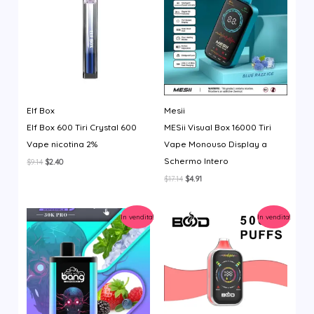
Elf Box
Mesii
Elf Box 600 Tiri Crystal 600
MESii Visual Box 16000 Tiri
Vape nicotina 2%
Vape Monouso Display a
Schermo Intero
Il
Il
$
9.14
$
2.40
prezzo
prezzo
Il
Il
$
17.14
$
4.91
originale
attuale
prezzo
prezzo
era:
è:
originale
attuale
$9.14.
$2.40.
era:
è:
In vendita!
In vendita!
$17.14.
$4.91.