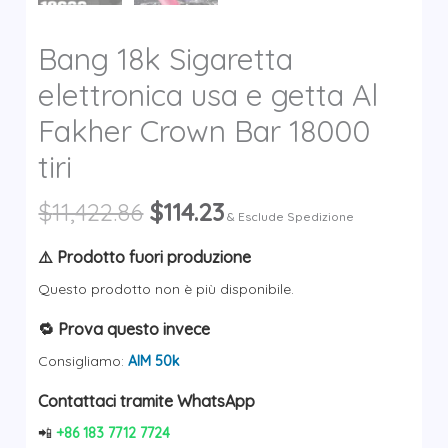
Bang 18k Sigaretta
elettronica usa e getta Al
Fakher Crown Bar 18000
tiri
Il
Il
$
11,422.86
$
114.23
& Esclude Spedizione
prezzo
prezzo
originale
attuale
⚠️ Prodotto fuori produzione
era:
è:
Questo prodotto non è più disponibile.
$11,422.86.
$114.23.
🔁 Prova questo invece
Consigliamo:
AIM 50k
Contattaci tramite WhatsApp
📲
+86 183 7712 7724