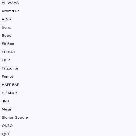
AL-WAHA
y
Aroma Re
ATVS
Bang
Bood
Elf Box
ELFBAR
FIHP
Frizzante
Fumot
HAPP BAR
HIFANCY
JNR
Mesii
Signor Goodie
OKSO
QST