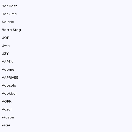
Bar Razz
Rock Me
Solaris
Barra Stag
UOR
Uwin
UZY
VAPEN
Vapme
VAPRIVÉE
Vapsolo
Vookbar
VOPK
Vozol
Waspe
WGA