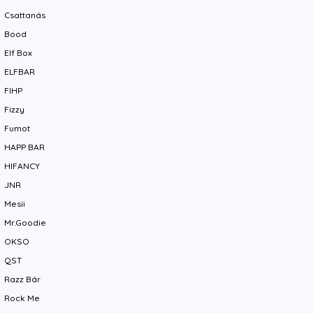
Csattanás
Bood
Elf Box
ELFBAR
FIHP
Fizzy
Fumot
HAPP BAR
HIFANCY
JNR
Mesii
Mr.Goodie
OKSO
QST
Razz Bár
Rock Me