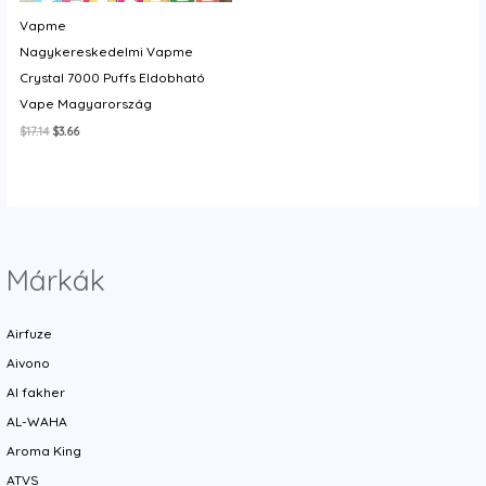
y
Vapme
Nagykereskedelmi Vapme
Crystal 7000 Puffs Eldobható
Vape Magyarország
Original
Current
$
17.14
$
3.66
price
price
was:
is:
$17.14.
$3.66.
Márkák
Airfuze
Aivono
Al fakher
AL-WAHA
Aroma King
ATVS