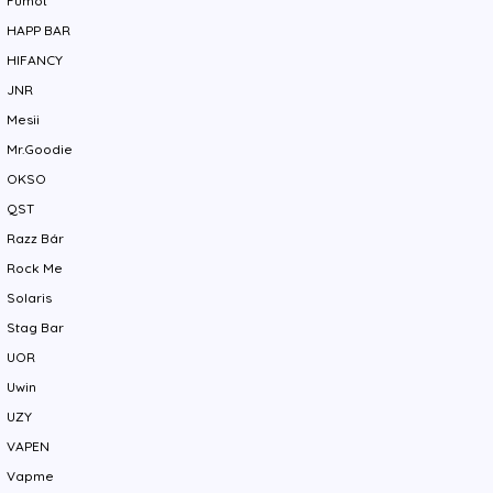
Fumot
HAPP BAR
HIFANCY
JNR
Mesii
Mr.Goodie
OKSO
QST
Razz Bár
Rock Me
Solaris
Stag Bar
UOR
Uwin
UZY
VAPEN
Vapme