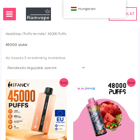
Ugrás
Hungarian
a
KAPCSOLAT
tartalomra
Kezdőlap
/Puffs termék/ 45000 Puffs
45000 slukk
)
 50db
Franciaország Nagykereskedelmi Vape
edelem
yelország Vape Nagykereskedelem
Spanyolország Vape Nagykereskedelem
Rendezés
Az összes 5 eredmény mutatása
legújabb
szerint
ereskedelem
Sale!
Sale!
WAHA
Csattanás
ox
FIHP
 BAR
HIFANCY
oodie
OKSO
 Me
Stag Bar
UZY
K
Vozol