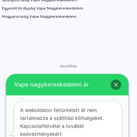
Egyesült Királyság Vape Nagykereskedelem
Magyarország Vape Nagykereskedelem
Kezdőlap
Bolt
Vape nagykereskedelmi ár
Márkák
Kapcsolat
Rólunk
A weboldalon feltüntetett ár nem
Blog
tartalmazza a szállítási költségeket.
Kapcsolatfelvétel a további
kedvezményekért