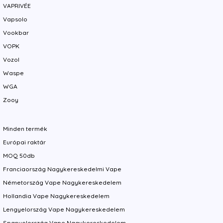
VAPRIVÉE
Vapsolo
Vookbar
VOPK
Vozol
Waspe
WGA
Zooy
Minden termék
Európai raktár
MOQ 50db
Franciaország Nagykereskedelmi Vape
Németország Vape Nagykereskedelem
Hollandia Vape Nagykereskedelem
Lengyelország Vape Nagykereskedelem
Spanyolország Vape Nagykereskedelem