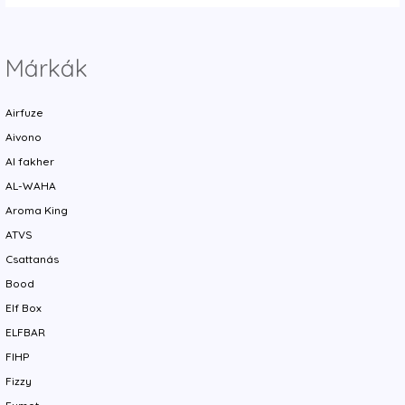
Márkák
Airfuze
Aivono
Al fakher
AL-WAHA
Aroma King
ATVS
Csattanás
Bood
Elf Box
ELFBAR
FIHP
Fizzy