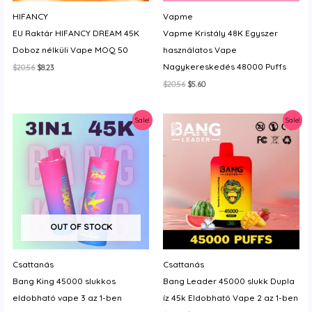
y
HIFANCY
Vapme
EU Raktár HIFANCY DREAM 45K
Vapme Kristály 48K Egyszer
Doboz nélküli Vape MOQ 50
használatos Vape
Nagykereskedés 48000 Puffs
Original
Current
$
20.56
$
8.23
price
price
Original
Current
$
20.56
$
5.60
was:
is:
price
price
$20.56.
$8.23.
was:
is:
$20.56.
$5.60.
Sale!
Sale!
OUT OF STOCK
Csattanás
Csattanás
Bang King 45000 slukkos
Bang Leader 45000 slukk Dupla
eldobható vape 3 az 1-ben
íz 45k Eldobható Vape 2 az 1-ben