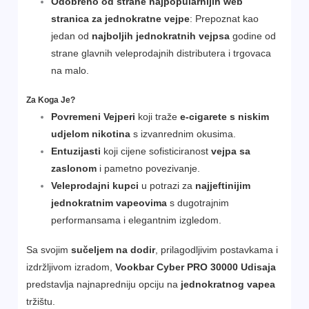
Odobreno od strane najpopularnijih web
stranica za jednokratne vejpe
: Prepoznat kao
jedan od
najboljih jednokratnih vejpsa
godine od
strane glavnih veleprodajnih distributera i trgovaca
na malo.
Za Koga Je?
Povremeni Vejperi
koji traže
e-cigarete s niskim
udjelom nikotina
s izvanrednim okusima.
Entuzijasti
koji cijene sofisticiranost
vejpa sa
zaslonom
i pametno povezivanje.
Veleprodajni kupci
u potrazi za
najjeftinijim
jednokratnim vapeovima
s dugotrajnim
performansama i elegantnim izgledom.
Sa svojim
sučeljem na dodir
, prilagodljivim postavkama i
izdržljivom izradom,
Vookbar Cyber PRO 30000 Udisaja
predstavlja najnapredniju opciju na
jednokratnog vapea
tržištu.