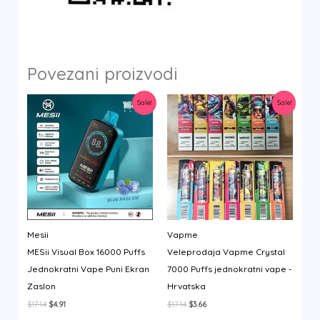
Povezani proizvodi
Sale!
Sale!
Mesii
Vapme
MESii Visual Box 16000 Puffs
Veleprodaja Vapme Crystal
Jednokratni Vape Puni Ekran
7000 Puffs jednokratni vape -
Zaslon
Hrvatska
Izvorna
Trenutna
Izvorna
Trenutna
$
17.14
$
4.91
$
17.14
$
3.66
cijena
cijena
cijena
cijena