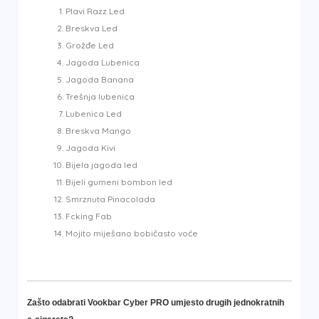
Plavi Razz Led
Breskva Led
Grožđe Led
Jagoda Lubenica
Jagoda Banana
Trešnja lubenica
Lubenica Led
Breskva Mango
Jagoda Kivi
Bijela jagoda led
Bijeli gumeni bombon led
Smrznuta Pinacolada
Fcking Fab
Mojito miješano bobičasto voće
Zašto odabrati Vookbar Cyber PRO umjesto drugih jednokratnih