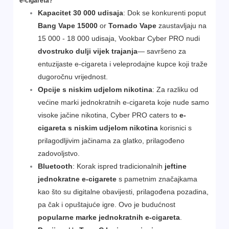
e-cigareta?
Kapacitet 30 000 udisaja
: Dok se konkurenti poput
Bang Vape 15000
or
Tornado Vape
zaustavljaju na
15 000 - 18 000 udisaja, Vookbar Cyber PRO nudi
dvostruko dulji vijek trajanja
— savršeno za
entuzijaste e-cigareta i veleprodajne kupce koji traže
dugoročnu vrijednost.
Opcije s niskim udjelom nikotina
: Za razliku od
većine marki jednokratnih e-cigareta koje nude samo
visoke jačine nikotina, Cyber PRO caters to
e-
cigareta s niskim udjelom nikotina
korisnici s
prilagodljivim jačinama za glatko, prilagođeno
zadovoljstvo.
Bluetooth
: Korak ispred tradicionalnih
jeftine
jednokratne e-cigarete
s pametnim značajkama
kao što su digitalne obavijesti, prilagođena pozadina,
pa čak i opuštajuće igre. Ovo je budućnost
popularne marke jednokratnih e-cigareta
.