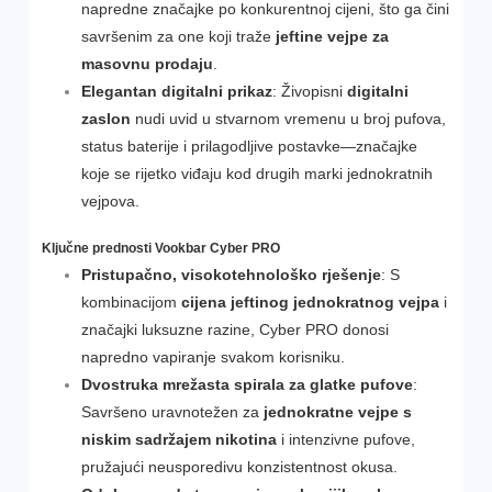
napredne značajke po konkurentnoj cijeni, što ga čini
savršenim za one koji traže
jeftine vejpe za
masovnu prodaju
.
Elegantan digitalni prikaz
: Živopisni
digitalni
zaslon
nudi uvid u stvarnom vremenu u broj pufova,
status baterije i prilagodljive postavke—značajke
koje se rijetko viđaju kod drugih marki jednokratnih
vejpova.
Ključne prednosti Vookbar Cyber PRO
Pristupačno, visokotehnološko rješenje
: S
kombinacijom
cijena jeftinog jednokratnog vejpa
i
značajki luksuzne razine, Cyber PRO donosi
napredno vapiranje svakom korisniku.
Dvostruka mrežasta spirala za glatke pufove
:
Savršeno uravnotežen za
jednokratne vejpe s
niskim sadržajem nikotina
i intenzivne pufove,
pružajući neusporedivu konzistentnost okusa.