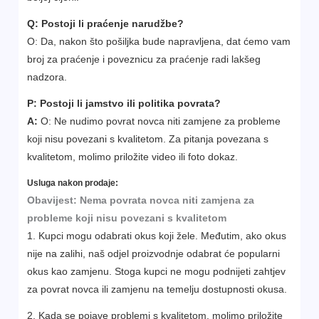
Q:
Postoji li praćenje narudžbe?
O: Da, nakon što pošiljka bude napravljena, dat ćemo vam
broj za praćenje i poveznicu za praćenje radi lakšeg
nadzora.
P: Postoji li jamstvo ili politika povrata?
A:
O: Ne nudimo povrat novca niti zamjene za probleme
koji nisu povezani s kvalitetom. Za pitanja povezana s
kvalitetom, molimo priložite video ili foto dokaz.
Usluga nakon prodaje:
Obavijest: Nema povrata novca niti zamjena za
probleme koji nisu povezani s kvalitetom
1. Kupci mogu odabrati okus koji žele. Međutim, ako okus
nije na zalihi, naš odjel proizvodnje odabrat će popularni
okus kao zamjenu. Stoga kupci ne mogu podnijeti zahtjev
za povrat novca ili zamjenu na temelju dostupnosti okusa.
2. Kada se pojave problemi s kvalitetom, molimo priložite