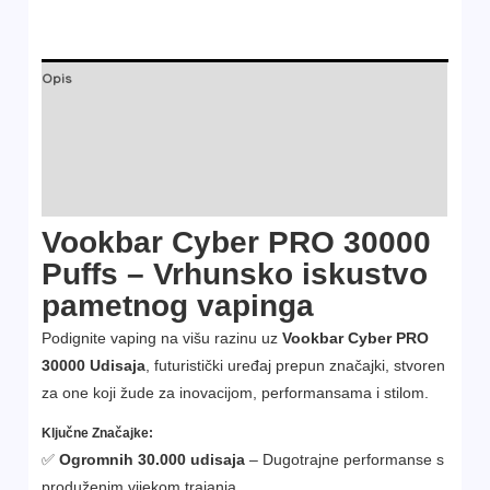
Opis
Dodatne informacije
Marka
Recenzije (0)
Vookbar Cyber PRO 30000
Puffs – Vrhunsko iskustvo
pametnog vapinga
Podignite vaping na višu razinu uz
Vookbar Cyber PRO
30000 Udisaja
, futuristički uređaj prepun značajki, stvoren
za one koji žude za inovacijom, performansama i stilom.
Ključne Značajke:
✅
Ogromnih 30.000 udisaja
– Dugotrajne performanse s
produženim vijekom trajanja.