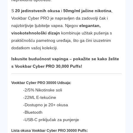
S
20 jedinstvenih okusa
i
50mg/ml jačine nikotina
,
Vookbar Cyber PRO je napravljen da zadovolji čak i
najizbirljivije ljubitelje vapea. Njegov
elegantan,
visokotehnološki dizajn
kombinuje užitak pušenja s
praktičnošću pametnog uređaja, što ga čini izuzetnim
dodatkom vašoj kolekciji.
Iskusite budućnost vapinga – pokažite se kako želite
s Vookbar Cyber PRO 30,000 Puffs!
Vookbar Cyber PRO 30000 Udisaja:
-2/5% Nikotinske soli
-22ML E-tekućine
-Dostupno je 20+ okusa
-Bluetooth
-USB-C priključak za punjenje
Lista okusa Vookbar Cyber PRO 30000 Puffs: