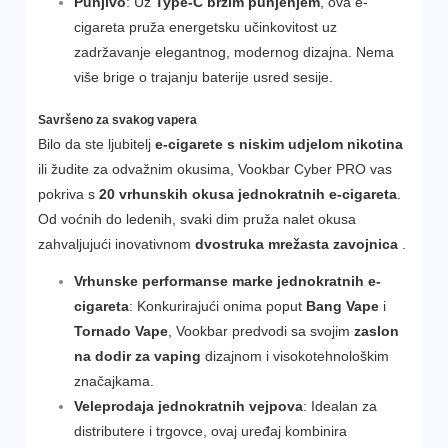
Punjivo
: Uz
Type-C brzim punjenjem
, ova e-
cigareta pruža energetsku učinkovitost uz
zadržavanje elegantnog, modernog dizajna. Nema
više brige o trajanju baterije usred sesije.
Savršeno za svakog vapera
Bilo da ste ljubitelj
e-cigarete s niskim udjelom nikotina
ili žudite za odvažnim okusima, Vookbar Cyber PRO vas
pokriva s
20 vrhunskih okusa jednokratnih e-cigareta
.
Od voćnih do ledenih, svaki dim pruža nalet okusa
zahvaljujući inovativnom
dvostruka mrežasta zavojnica
.
Vrhunske performanse marke jednokratnih e-
cigareta
: Konkurirajući onima poput
Bang Vape
i
Tornado Vape
, Vookbar predvodi sa svojim
zaslon
na dodir za vaping
dizajnom i visokotehnološkim
značajkama.
Veleprodaja jednokratnih vejpova
: Idealan za
distributere i trgovce, ovaj uređaj kombinira