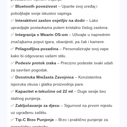
✅
Bluetooth povezivost
– Uparite svoj uređaj i
poboljšajte svoje iskustvo vapinga.
✅
Interaktivni zaslon osjetljiv na dodir
– Lako
upravljajte postavkama putem kristalno čistog zaslona.
✅
Integracija s Wearin OS-om
– Uživajte u naprednim
značajkama poput igara, obavijesti, pa čak i kamere.
✅
Prilagodljiva pozadina
– Personalizirajte svoj vape
kako bi odgovarao vašem stilu.
✅
Podesiv protok zraka
– Precizno podesite svaki udah
za savršen pogodak.
✅
Dvostruka Mrežasta Zavojnica
– Konzistentna
isporuka okusa i glatka proizvodnja pare.
✅
Kapacitet e-tekućine od 22 ml
– Duge sesije bez
stalnog punjenja.
✅
Zaključavanje za djecu
– Sigurnost na prvom mjestu
uz ugrađenu zaštitu.
✅
Tip-C Brzo Punjenje
– Brzo i praktično punjenje za
neprekidnu upotrebu.