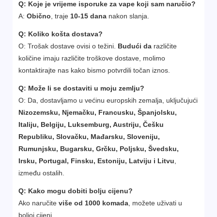
Q:
Koje je vrijeme isporuke za vape koji sam naručio?
A:
Obično
, traje
10-15 dana
nakon slanja.
Q:
Koliko košta dostava?
O: Trošak dostave ovisi o težini.
Budući da
različite
količine imaju različite troškove dostave, molimo
kontaktirajte nas kako bismo potvrdili točan iznos.
Q: Može li se dostaviti u moju zemlju?
O: Da, dostavljamo u većinu europskih zemalja, uključujući
Nizozemsku, Njemačku, Francusku, Španjolsku,
Italiju, Belgiju, Luksemburg, Austriju, Češku
Republiku, Slovačku, Mađarsku, Sloveniju,
Rumunjsku, Bugarsku, Grčku, Poljsku, Švedsku,
Irsku, Portugal, Finsku, Estoniju, Latviju i Litvu
,
između ostalih.
Q:
Kako mogu dobiti bolju cijenu?
Ako naručite
više od 1000 komada
, možete uživati u
boljoj cijeni.