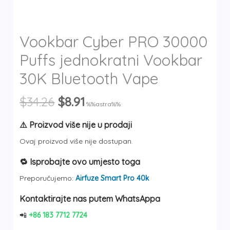
y
Vookbar Cyber PRO 30000
Puffs jednokratni Vookbar
30K Bluetooth Vape
Izvorna
Trenutna
$
34.26
$
8.91
%%astra%%
cijena
cijena
bila
je:
⚠️ Proizvod više nije u prodaji
je:
$8.91.
Ovaj proizvod više nije dostupan.
$34.26.
🔁 Isprobajte ovo umjesto toga
Preporučujemo:
Airfuze Smart Pro 40k
Kontaktirajte nas putem WhatsAppa
📲
+86 183 7712 7724