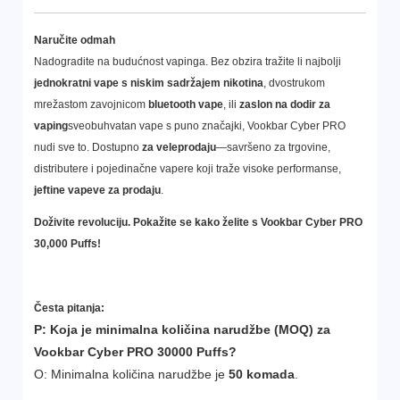
Naručite odmah
Nadogradite na budućnost vapinga. Bez obzira tražite li najbolji
jednokratni vape s niskim sadržajem nikotina
, dvostrukom
mrežastom zavojnicom
bluetooth vape
, ili
zaslon na dodir za
vaping
sveobuhvatan vape s puno značajki, Vookbar Cyber PRO
nudi sve to. Dostupno
za veleprodaju
—savršeno za trgovine,
distributere i pojedinačne vapere koji traže visoke performanse,
jeftine vapeve za prodaju
.
Doživite revoluciju. Pokažite se kako želite s Vookbar Cyber PRO
30,000 Puffs!
Česta pitanja:
P: Koja je minimalna količina narudžbe (MOQ) za
Vookbar Cyber PRO 30000 Puffs?
O: Minimalna količina narudžbe je
50 komada
.