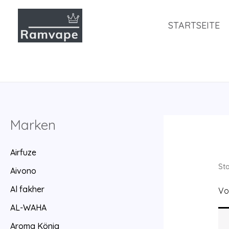
Zum
Inhalt
STARTSEITE
springen
Marken
Airfuze
Sta
Aivono
Al fakher
Vo
AL-WAHA
Aroma König