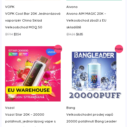
y
VOPK
Aivono
VOPK Cool Bar 20K Jednorázová
Aivono AIM MAGIC 20K –
vaporizér China Sklad
Velkoobchod zboží z EU
Velkoobchod MOQ 50
skladiště
Původní
Aktuální
Původní
Aktuální
$
17.14
$
3.54
$
34.26
$
6.85
cena
cena
cena
cena
byla:
je:
byla:
je:
$17.14.
$3.54.
$34.26.
$6.85.
Prodej
Prodej
Vozol
Bang
Vozol Star 20K – 20000
Velkoobchodní prodej vapů
potáhnutí, jednorázový vape s
20000 potáhnutí Bang Leader