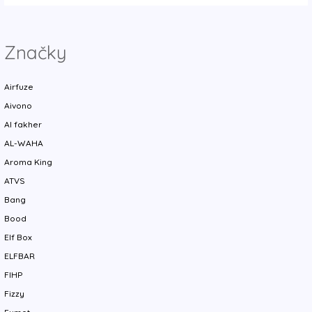
Značky
Airfuze
Aivono
Al fakher
AL-WAHA
Aroma King
ATVS
Bang
Bood
Elf Box
ELFBAR
FIHP
Fizzy