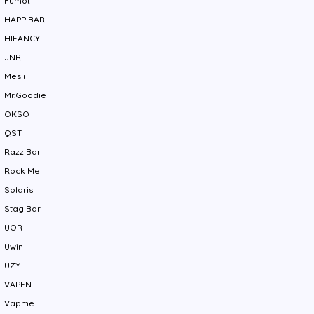
Fumot
HAPP BAR
HIFANCY
JNR
Mesii
Mr.Goodie
OKSO
QST
Razz Bar
Rock Me
Solaris
Stag Bar
UOR
Uwin
UZY
VAPEN
Vapme